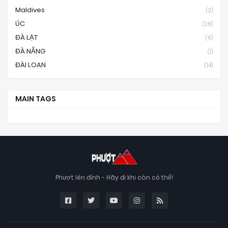
Maldives
(2)
ÚC
(26)
ĐÀ LẠT
(6)
ĐÀ NẴNG
(1)
ĐÀI LOAN
(14)
MAIN TAGS
Phượt lên đỉnh - Hãy đi khi còn có thể!