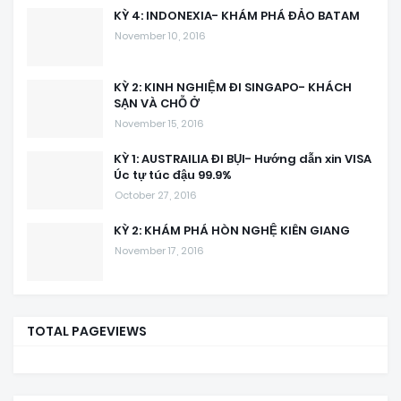
KỲ 4: INDONEXIA- KHÁM PHÁ ĐẢO BATAM
November 10, 2016
KỲ 2: KINH NGHIỆM ĐI SINGAPO- KHÁCH
SẠN VÀ CHỖ Ở
November 15, 2016
KỲ 1: AUSTRAILIA ĐI BỤI- Hướng dẫn xin VISA
Úc tự túc đậu 99.9%
October 27, 2016
KỲ 2: KHÁM PHÁ HÒN NGHỆ KIÊN GIANG
November 17, 2016
TOTAL PAGEVIEWS