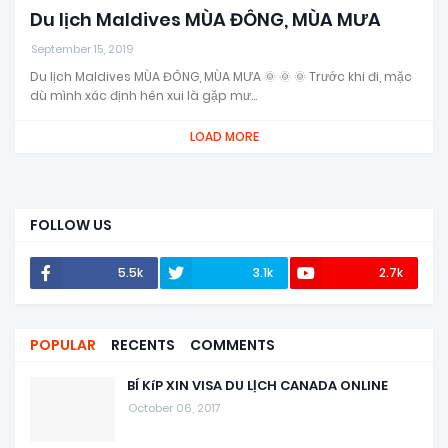
Du lịch Maldives MÙA ĐÔNG, MÙA MƯA
September 15, 2019
Du lịch Maldives MÙA ĐÔNG, MÙA MƯA 🌞 🌞 🌞 Trước khi đi, mặc
dù mình xác định hên xui là gặp mư…
LOAD MORE
FOLLOW US
5.5k
3.1k
2.7k
POPULAR
RECENTS
COMMENTS
BÍ KíP XIN VISA DU LỊCH CANADA ONLINE
October 06, 2017