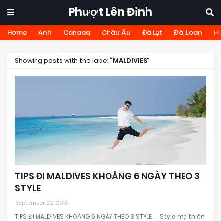
Phượt Lên Đỉnh
Home
Anh
Canada
Châu Âu
Đà Lạt
Đài Loan
H
Showing posts with the label
MALDIVIES
TIPS ĐI MALDIVES KHOẢNG 6 NGÀY THEO 3
STYLE
September 22, 2019
TIPS ĐI MALDIVES KHOẢNG 6 NGÀY THEO 3 STYLE . _Style mẹ thiên