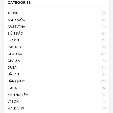
CATEGORIES
AI CẬP
(3)
ANH QUỐC
(9)
ARGENTINA
(1)
BIỂN ĐẢO
(79)
BRAXIN
(2)
CANADA
(9)
CHÂU ÂU
(12)
CHÂU Á
(1)
DUBAI
(7)
HÀ LAN
(6)
HÀN QUỐC
(22)
ITALIA
(5)
KINH NGHIỆM
(3)
LÝ SƠN
(1)
MALDIVIES
(17)