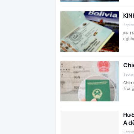
KIN
Septe
KINH 
nghèo
Chi
Septe
Chia 
Trung
Hướ
A đ
Septe