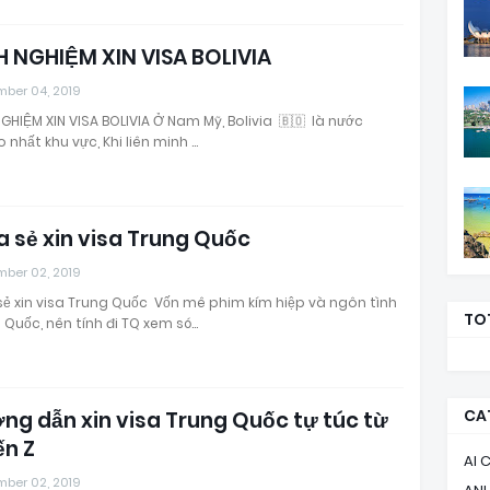
H NGHIỆM XIN VISA BOLIVIA
mber 04, 2019
NGHIỆM XIN VISA BOLIVIA Ở Nam Mỹ, Bolivia 🇧🇴 là nước
 nhất khu vực, Khi liên minh …
a sẻ xin visa Trung Quốc
mber 02, 2019
sẻ xin visa Trung Quốc Vốn mê phim kím hiệp và ngôn tình
TO
 Quốc, nên tính đi TQ xem só…
CA
ng dẫn xin visa Trung Quốc tự túc từ
ến Z
AI 
mber 02, 2019