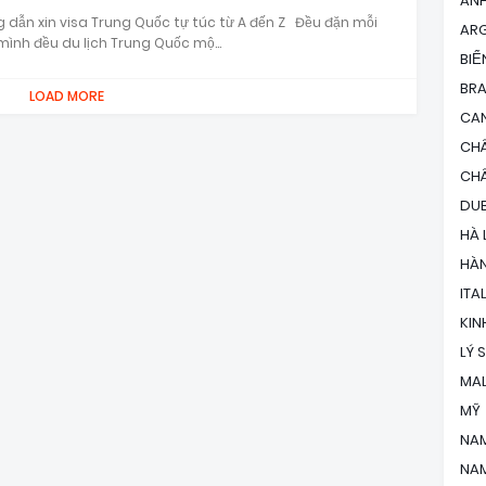
AN
 dẫn xin visa Trung Quốc tự túc từ A đến Z Đều đặn mỗi
ARG
ình đều du lịch Trung Quốc mộ…
BIỂ
BRA
LOAD MORE
CA
CH
CH
DUB
HÀ 
HÀ
ITA
KIN
LÝ 
MAL
MỸ
NA
NAM