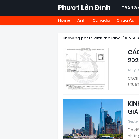
Phượt Lên Đỉnh
TRANG 
Home
Anh
Canada
Châu Âu
Showing posts with the label
XIN VI
CÁC
202
May 0
CÁCH 
thuận
KIN
GIẢ
Septe
Do đã
những