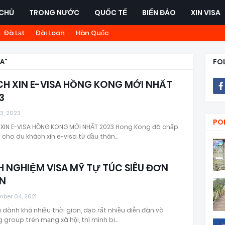
CHỦ
TRONG NƯỚC
QUỐC TẾ
BIỂN ĐẢO
XIN VISA
Đà Lạt
Đài Loan
Hàn Quốc
SA
FO
H XIN E-VISA HỒNG KONG MỚI NHẤT
3
3, 2023
PO
XIN E-VISA HỒNG KONG MỚI NHẤT 2023 Hong Kong đã chấp
 cho du khách xin e-visa từ đầu thán…
H NGHIỆM VISA MỸ TỰ TÚC SIÊU ĐƠN
N
mber 04, 2021
 dành khá nhiều thời gian, dạo rất nhiều diễn đàn và
 group trên mạng xã hội, thì mình bi…