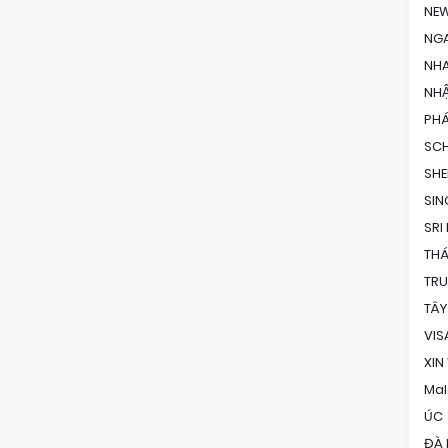
NEW
NG
NH
NHẬ
PH
SC
SH
SI
SRI
THÁ
TR
TÂY
VIS
XIN
Mal
ÚC
ĐÀ 