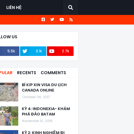
LIÊN HỆ
LLOW US
5.5k
3.1k
2.7k
PULAR
RECENTS
COMMENTS
BÍ KíP XIN VISA DU LỊCH
CANADA ONLINE
October 06, 2017
KỲ 4: INDONEXIA- KHÁM
PHÁ ĐẢO BATAM
November 10, 2016
KỲ 2: KINH NGHIỆM ĐI