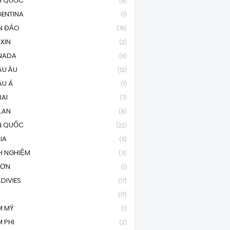
H QUỐC
(9)
ENTINA
(1)
N ĐẢO
(79)
XIN
(2)
NADA
(9)
ÂU ÂU
(12)
ÂU Á
(1)
AI
(7)
LAN
(6)
N QUỐC
(22)
LIA
(5)
H NGHIỆM
(3)
SƠN
(1)
DIVIES
(17)
(17)
M MỸ
(1)
 PHI
(2)