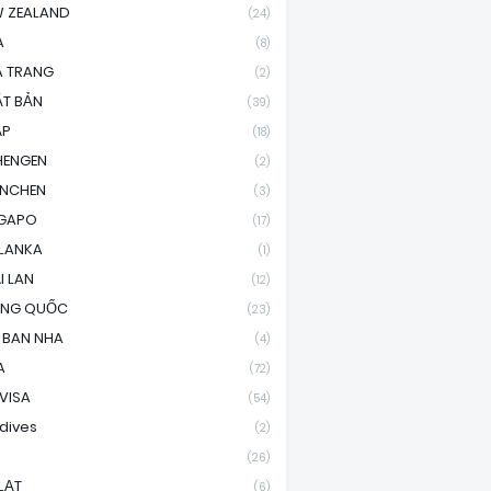
 ZEALAND
(24)
A
(8)
A TRANG
(2)
T BẢN
(39)
ÁP
(18)
HENGEN
(2)
ENCHEN
(3)
NGAPO
(17)
 LANKA
(1)
I LAN
(12)
UNG QUỐC
(23)
 BAN NHA
(4)
A
(72)
 VISA
(54)
dives
(2)
(26)
LẠT
(6)