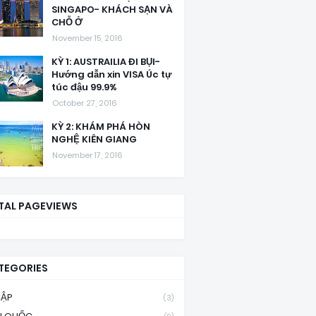
SINGAPO- KHÁCH SẠN VÀ
CHỖ Ở
November 15, 2016
KỲ 1: AUSTRAILIA ĐI BỤI-
Hướng dẫn xin VISA Úc tự
túc đậu 99.9%
October 27, 2016
KỲ 2: KHÁM PHÁ HÒN
NGHỆ KIÊN GIANG
November 17, 2016
TAL PAGEVIEWS
TEGORIES
CẬP
(3)