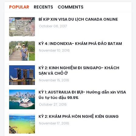
POPULAR
RECENTS
COMMENTS
BÍ KíP XIN VISA DU LỊCH CANADA ONLINE
October 06, 2017
KỲ 4: INDONEXIA- KHÁM PHÁ ĐẢO BATAM
November 10, 2016
KỲ 2: KINH NGHIỆM ĐI SINGAPO- KHÁCH
SẠN VÀ CHỖ Ở
November 15, 2016
KỲ 1: AUSTRAILIA ĐI BỤI- Hướng dẫn xin VISA
Úc tự túc đậu 99.9%
October 27, 2016
KỲ 2: KHÁM PHÁ HÒN NGHỆ KIÊN GIANG
November 17, 2016