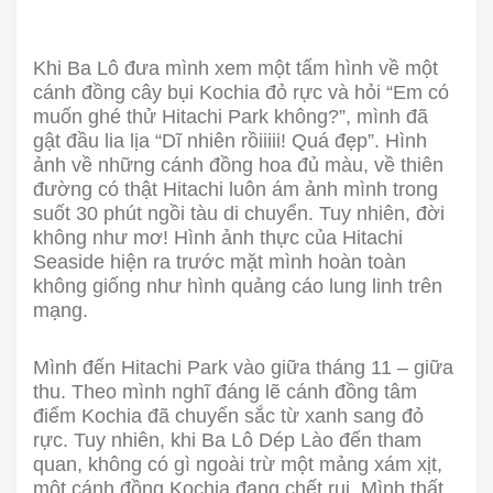
Khi Ba Lô đưa mình xem một tấm hình về một
cánh đồng cây bụi Kochia đỏ rực và hỏi “Em có
muốn ghé thử Hitachi Park không?”, mình đã
gật đầu lia lịa “Dĩ nhiên rồiiiii! Quá đẹp”. Hình
ảnh về những cánh đồng hoa đủ màu, về thiên
đường có thật Hitachi luôn ám ảnh mình trong
suốt 30 phút ngồi tàu di chuyển. Tuy nhiên, đời
không như mơ! Hình ảnh thực của Hitachi
Seaside hiện ra trước mặt mình hoàn toàn
không giống như hình quảng cáo lung linh trên
mạng.
Mình đến Hitachi Park vào giữa tháng 11 – giữa
thu. Theo mình nghĩ đáng lẽ cánh đồng tâm
điểm Kochia đã chuyển sắc từ xanh sang đỏ
rực. Tuy nhiên, khi Ba Lô Dép Lào đến tham
quan, không có gì ngoài trừ một mảng xám xịt,
một cánh đồng Kochia đang chết rụi. Mình thất