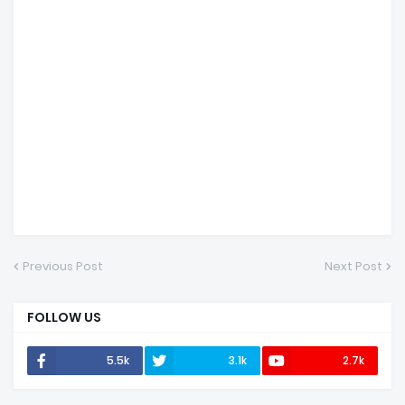
Previous Post
Next Post
FOLLOW US
5.5k
3.1k
2.7k