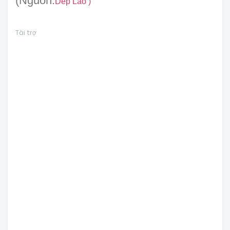
(Nguồn:
Dép Lào
)
Tài trợ