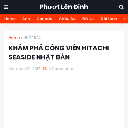
Phượt Lên Đỉnh
Home
Anh
Canada
Châu Âu
Đà Lạt
Đài Loan
H
Home
NHẬT BẢN
KHÁM PHÁ CÔNG VIÊN HITACHI
SEASIDE NHẬT BẢN
October 30, 2017
0 Comments