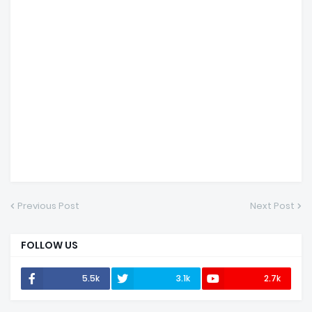
Previous Post
Next Post
FOLLOW US
5.5k
3.1k
2.7k