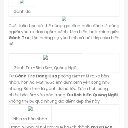
Gành đá
Cuối tuần bạn có thể cùng gia đình hoặc đánh lẻ cùng
người yêu ra đây ngắm cảnh, tắm biển, hoà mình giữa
Gành Tre,
tận hưởng sự yên bình và nét đẹp của biển
cả.
Gành Tre - Bình Sơn, Quảng Ngãi
Từ
Gành Tre Hang Cua
phóng tầm mắt ra xa hòn
Nhàn, hòn Ao. Mặt nước êm đềm bình yên sóng nhẹ
nhàng. Bên trên là gành đá núi lửa Trầm tích cùng
nhiều hốc lõm vào bên trong.
Du lịch biển Quảng Ngãi
không thể bỏ qua những địa điểm đẹp thế này.
Nhìn ra hòn Nhàn
Trong tương lai nơi đây quy hoạch thành
khu du lịch