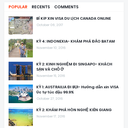
POPULAR
RECENTS
COMMENTS
BÍ KíP XIN VISA DU LỊCH CANADA ONLINE
October 06, 2017
KỲ 4: INDONEXIA- KHÁM PHÁ ĐẢO BATAM
November 10, 2016
KỲ 2: KINH NGHIỆM ĐI SINGAPO- KHÁCH
SẠN VÀ CHỖ Ở
November 15, 2016
KỲ 1: AUSTRAILIA ĐI BỤI- Hướng dẫn xin VISA
Úc tự túc đậu 99.9%
October 27, 2016
KỲ 2: KHÁM PHÁ HÒN NGHỆ KIÊN GIANG
November 17, 2016