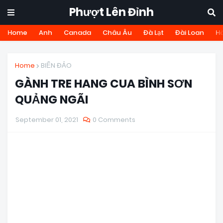
Phượt Lên Đỉnh
Home
Anh
Canada
Châu Âu
Đà Lạt
Đài Loan
H
Home
BIỂN ĐẢO
GÀNH TRE HANG CUA BÌNH SƠN
QUẢNG NGÃI
September 01, 2021
0 Comments