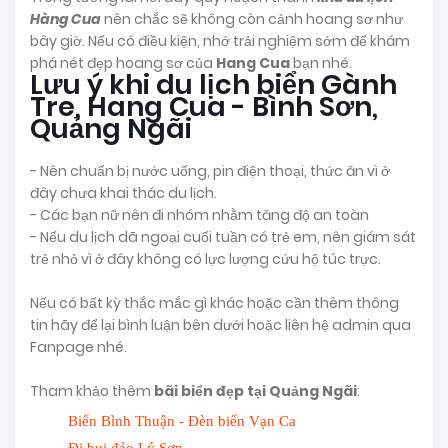
Hàng Cua
nên chắc sẽ không còn cảnh hoang sơ như
bây giờ. Nếu có điều kiện, nhớ trải nghiệm sớm để khám
phá nét đẹp hoang sơ của
Hang Cua
bạn nhé.
Lưu ý khi du lịch biển Gành
Tre, Hang Cua - Bình Sơn,
Quảng Ngãi
- Nên chuẩn bị nước uống, pin điện thoại, thức ăn vì ở
đây chưa khai thác du lịch.
- Các bạn nữ nên đi nhóm nhằm tăng độ an toàn
- Nếu du lịch dã ngoại cuối tuần có trẻ em, nên giám sát
trẻ nhỏ vì ở đây không có lực lượng cứu hộ túc trực.
Nếu có bất kỳ thắc mắc gì khác hoặc cần thêm thông
tin hãy để lại bình luận bên dưới hoặc liên hệ admin qua
Fanpage nhé.
Tham khảo thêm
bãi biển đẹp tại Quảng Ngãi
:
Biển Bình Thuận - Đèn biển Vạn Ca
Đi bụi đảo Lý Sơn