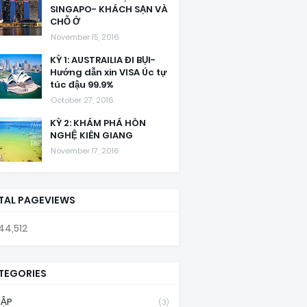
SINGAPO- KHÁCH SẠN VÀ
CHỖ Ở
November 15, 2016
KỲ 1: AUSTRAILIA ĐI BỤI-
Hướng dẫn xin VISA Úc tự
túc đậu 99.9%
October 27, 2016
KỲ 2: KHÁM PHÁ HÒN
NGHỆ KIÊN GIANG
November 17, 2016
TAL PAGEVIEWS
44,512
TEGORIES
CẬP
(3)