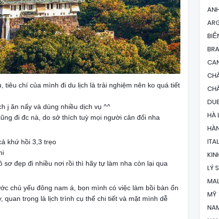
AN
ARG
BIỂ
BRA
CA
CH
 tiêu chí của mình đi du lịch là trải nghiệm nên ko quá tiết
CH
DUB
h j ăn nấy và dùng nhiều dịch vụ ^^
HÀ 
cũng đi đc nà, do sở thích tuỳ mọi người cân đối nha
HÀ
ITA
ả khứ hồi 3,3 trẹo
hi
KIN
ồ sơ đẹp đi nhiều nơi rồi thì hãy tự làm nha còn lại qua
LÝ 
MAL
ớc chủ yếu đông nam á, bọn mình có việc làm bồi bàn ổn
MỸ
, quan trọng là lịch trình cụ thể chi tiết và mặt mình dễ
NA