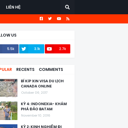
LIÊN HỆ
LLOW US
5.5k
3.1k
2.7k
PULAR
RECENTS
COMMENTS
BÍ KíP XIN VISA DU LỊCH
CANADA ONLINE
October 06, 2017
KỲ 4: INDONEXIA- KHÁM
PHÁ ĐẢO BATAM
November 10, 2016
KỲ 2: KINH NGHIỆM ĐI