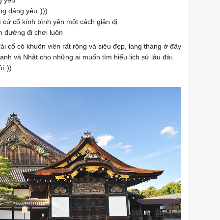
g yêu
ũng đáng yêu
)))
 cứ cổ kính bình yên một cách giản dị
n đường đi chơi luôn
đài cổ có khuôn viên rất rộng và siêu đẹp, lang thang ở đây
 anh và Nhật cho những ai muốn tìm hiểu lịch sử lâu đài.
ôi
))