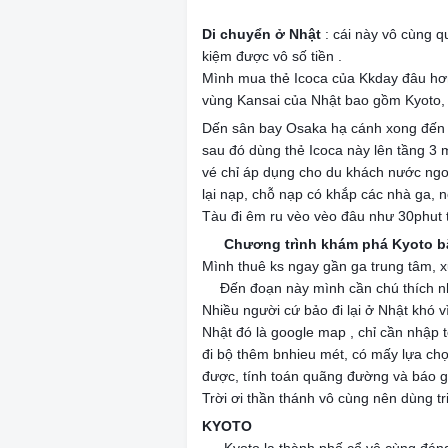
🚘
🚘
🚘
Di chuyển ở Nhật
: cái này vô cùng q
kiệm được vô số tiền .
Mình mua thẻ Icoca của Kkday đâu hơn
vùng Kansai của Nhật bao gồm Kyoto,
Dến sân bay Osaka hạ cánh xong đến q
sau đó dùng thẻ Icoca này lên tầng 3 
vé chỉ áp dụng cho du khách nước ngoài
lại nạp, chỗ nạp có khắp các nhà ga, n
Tàu đi êm ru vèo vèo đâu như 30phut 
Chương trình khám phá Kyoto b
🚘
Mình thuê ks ngay gần ga trung tâm, 
Đến đoạn này mình cần chú thích n
❣️
Nhiều người cứ bảo đi lại ở Nhật khó vì
Nhật đó là google map , chỉ cần nhập t
đi bộ thêm bnhieu mét, có mấy lựa chọn 
được, tính toán quãng đường và báo g
Trời ơi thần thánh vô cùng nên dùng tri
KYOTO