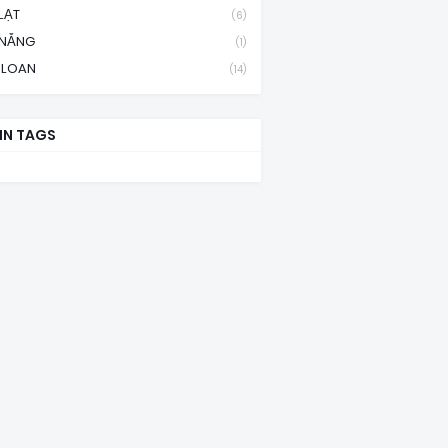
LẠT
(6)
 NẴNG
(1)
 LOAN
(14)
IN TAGS