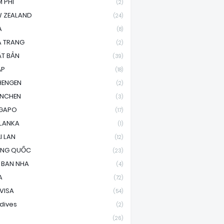
 PHI
(2)
 ZEALAND
(24)
A
(8)
A TRANG
(2)
T BẢN
(39)
ÁP
(18)
HENGEN
(2)
ENCHEN
(3)
NGAPO
(17)
 LANKA
(1)
I LAN
(12)
UNG QUỐC
(23)
 BAN NHA
(4)
A
(72)
 VISA
(54)
dives
(2)
(26)