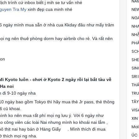
NAM
lịch trình cứ inbox biết j mih se tư vấn nhé
NEW
guyen Tra My
xinh đẹp cua minh nhé
😉
NG
 6 ngày mình mua sẵn ở nhà cua Kkday đâu như mấy trăm
NH
NHẬ
mọi ng nên thuê phòng dorm hay airbnb cho rẻ. Và rất nên
PH
SC
ion
SH
SI
SRI
i Kyoto luôn - chơi ở Kyoto 2 ngày rồi lại bắt tàu về
THÁ
 Ha noi
TR
n đi 9-10 ngày nha
😉
TÂY
-10 ngày bao gồm Tokyo thì hãy mua thẻ Jr pass, thẻ thông
6 củ khoai.
VIS
ình ko nên mua rất phí mọi ng lưu ý. Với 6 ngày như
XIN
o công viên các loài Nai nhưng mình ko khoái nai lắm ,
Mal
ô thịt nai hay bán ở Hàng Giấy
. Mình thích đi mua
🤤
ÚC
ở thích mọi ng nha.