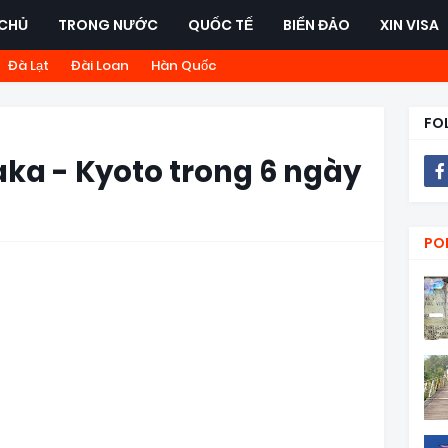
CHỦ
TRONG NƯỚC
QUỐC TẾ
BIỂN ĐẢO
XIN VISA
Đà Lạt
Đài Loan
Hàn Quốc
FO
ka - Kyoto trong 6 ngày
PO