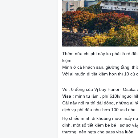
Thêm nữa chi phí này ko phải là rẻ đâu,
kiệm
🤫
Mình ở cả khách sạn, giường tầng, thíc
Với ai muốn đi tiêt kiệm hơn thì 10 củ 
🎫
Vé : 0 đồng của Vj bay Hanoi - Osaka c
Visa :
mình tự làm , phí 610k/ nguoi hi
Cái này nói ra thì dài dòng, những ai h
dịch vụ phí đâu như hơn 100 usd nha .
Hộ chiếu mình đi khoảng mười mấy nư
định, một sổ tiết kiệm bé bé , sơ sơ vậy
thương, nên ngta cho pass visa luôn