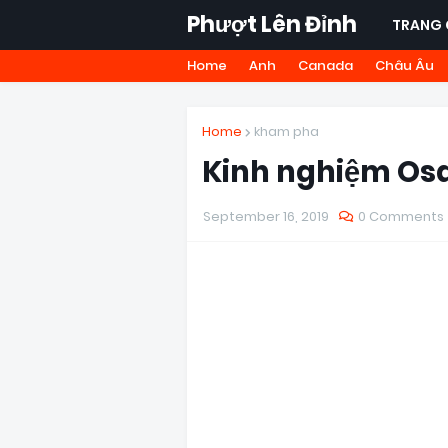
Phượt Lên Đỉnh
TRANG 
Home
Anh
Canada
Châu Âu
Home
kham pha
Kinh nghiệm Osa
September 16, 2019
0 Comments