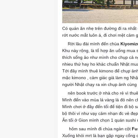
Có quán ăn nhẹ trên đường đi ra nhấ
rớt nước mắt luôn á, đi chơi mệt cảm 
Rời lâu đài mình đến chùa
Kiyomiz
✔️
Khu này rộng, là tổ hợp ăn uống mua 
thích sống ảo như mình cho chụp cả n
nhieu thứ hay ho khác chuẩn Nhật mu
Tới đây mình thuê kimono để chụp ảnh
mặc kimono , cảm giác giả làm ng Nhật
người Nhật chạy ra xin chụp ảnh cùng
nên book trước ở nhà cho rẻ vì thu
☑️
Mình đến vào mùa lá vàng lá đỏ nên c
Mình chơi ở đây đến tối để tiện đi bộ 
bộ thôi vì như vạy cảm nhạn đc vẻ đẹp
Ăn tối ở Gion mình chọn 1 quán sushi
hôm sau mình đi chùa ngàn cột
Fus
✔️
Xuống khỏi mrt là bạn gặp ngay cổng 