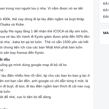
ĐÀ 
uan trọng mọi người lưu ý nha. Vì nắm được nó se tiêt
ĐÀ
ĐÀI
 400k, thẻ nay dùng đi lại tàu điện ngầm và buýt khăp
 Osaka và Kobe.
uầy His ngay tầng 1 để nhận thẻ ICOCA và lấy sim luôn,
MA
mua vé tàu tốc hành đi Kyoto giảm được phải đến 50% tiền
 nha , kaka lợi qá lợi luôn . Thẻ có sẵn 1500 yên xài hết
ói chung tiện ích của các bạn Nhật khỏi phải bàn luôn.
từ sân bay Kansai đến Kyoto .
ắt đầu
xuống ga mình dùng google map đi bộ về ks
hỏ :
 tàu điện nhiều line rối rắm, tip cho các bạn ko bao g lạc ở
ên nơi bạn cần đến, anh google có chỉ dẫn từng tí một, là
đi buýt, đi taxi, đi tàu điện ngầm bạn thích đi cái nao cug
iá luôn
ệt để nhé, cực kì tiện lợi dễ dàng
👍