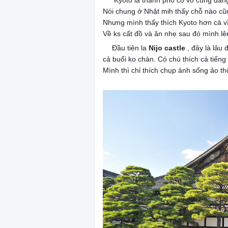
Kyoto la thành phố cổ vô cùng đán
💋
Nói chung ở Nhật mih thấy chỗ nào c
Nhưng mình thấy thích Kyoto hơn cả vì
Về ks cất đồ và ăn nhẹ sau đó mình lê
Đầu tiên la
Nijo castle
, đây là lâu 
✔️
cả buổi ko chán. Có chú thích cả tiếng
Mình thì chỉ thích chụp ảnh sống ảo th