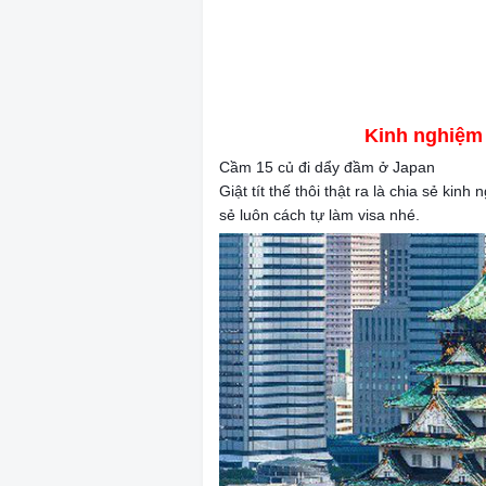
Kinh nghiệm 
Cầm 15 củ đi dẩy đầm ở Japan
💃
💃
💃
Giật tít thế thôi thật ra là chia sẻ ki
sẻ luôn cách tự làm visa nhé.