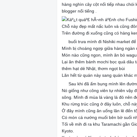
hàng nghìn cây cột nối tiếp nhau chói
blogger nổi tiếng .
Chỗ này đẹp mất nấc luôn và cũng đô
Trên đường đi xuống cũng có hàng ke
buổi trưa mình đi Nishiki market đ
✔️
Mình bị choáng ngợp giữa hàng ngàn 
Món nào cũng ngon, mình ăn bò wagu,
Lại ăn thêm bánh mochi bọc quả dâu t
thêm hạt dẻ Nhật, thơm ngọt bùi
🤤
🤤
Lăn hết từ quán này sang quán khác 
Sau khi đã ấm bụng mình lên đườn
✔️
Nó giống như công viên tự nhiên vậy đ
sông. Mình đi mùa lá vàng lá đỏ nên đ
Khu rừng trúc cũng ở đây luôn, chỗ n
Ở đây mình cũng ăn uống lăn lê đến t
Có món cá nướng muối bên bờ suối n
Tối về mih đi ra khu Taramachi gần Gi
Kyoto.