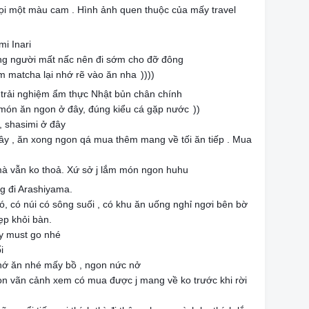
 lọi một màu cam . Hình ảnh quen thuộc của mấy travel
ng người mất nấc nên đi sớm cho đỡ đông
m matcha lại nhớ rẽ vào ăn nha
))))
ể trải nghiệm ẩm thực Nhật bủn chân chính
món ăn ngon ở đây, đúng kiểu cá gặp nước
))
 shasimi ở đây
ây , ăn xong ngon qá mua thêm mang về tối ăn tiếp . Mua
mà vẫn ko thoả. Xứ sở j lắm món ngon huhu
🤤
🤤
g đi Arashiyama.
ó, có núi có sông suối , có khu ăn uống nghỉ ngơi bên bờ
ẹp khỏi bàn.
ày must go nhé
ối
😁
hớ ăn nhé mấy bồ , ngon nức nở
on vãn cảnh xem có mua được j mang về ko trước khi rời