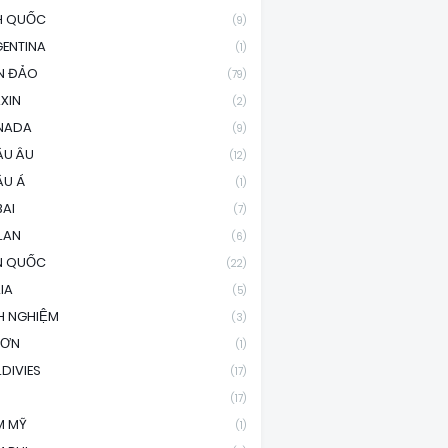
H QUỐC
(9)
ENTINA
(1)
N ĐẢO
(79)
XIN
(2)
NADA
(9)
ÂU ÂU
(12)
ÂU Á
(1)
AI
(7)
LAN
(6)
N QUỐC
(22)
LIA
(5)
H NGHIỆM
(3)
SƠN
(1)
DIVIES
(17)
(17)
M MỸ
(1)