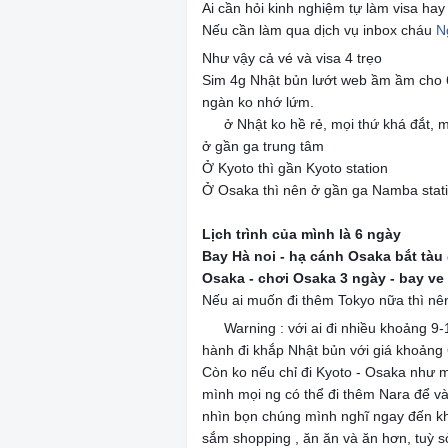
Ai cần hỏi kinh nghiệm tự làm visa hay 
Nếu cần làm qua dịch vụ inbox cháu
N
Như vậy cả vé và visa 4 trẹo
Sim 4g Nhật bủn lướt web ầm ầm cho
ngàn ko nhớ lứm.
ở Nhật ko hề rẻ, mọi thứ khá đắt, 
❌
ở gần ga trung tâm
Ở Kyoto thì gần Kyoto station
Ở Osaka thì nên ở gần ga Namba stat
❌
Lịch trình của mình là 6 ngày
Bay Hà noi - hạ cánh Osaka bắt tàu đ
Osaka - chơi Osaka 3 ngày - bay ve
Nếu ai muốn đi thêm Tokyo nữa thì nê
Warning : với ai đi nhiều khoảng 9
🧩
hành đi khắp Nhật bủn với giá khoảng 
Còn ko nếu chỉ đi Kyoto - Osaka như m
mình mọi ng có thể đi thêm Nara để và
nhìn bọn chúng mình nghĩ ngay đến kh
sắm shopping , ăn ăn và ăn hơn, tuỳ s