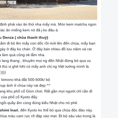
t định phải vào ăn thử nha mấy má. Món kem matcha ngon
giác ăn miếng kem nó đã j ko đâu á.
u Denza ( chùa thanh thuỷ)
sắm đi bộ lên mấy con dốc rồi mới lên đến chùa, mấy bạn
gày ở đây ko chán. Ở đây bán nhieu đồ lưu niệm và rat
a làm quà cũng ok lắm nha.
 lang thang , khuyên mọi ng đến Nhật đừng bỏ qua vụ
 thú vị ghê hihi có mấy anh chị ng Việt tưởng mình là
))))
ê kimono khá đắt 500-600k/ bộ
hụp ảnh ở chùa này rat đẹp ^^
sang khu phố cổ Gion chơi. Rất gần mọi người chỉ cần đi
 của phố cổ Kyoto đấy.
 ngồi quầy ấm cúng đúng kiểu Nhật cho nó phê
himi Inari
, đến Kyoto ko thể bỏ qua chùa độc đáo này.
chùa màu cam rực rỡ đập vào mẹt. Đi bộ sâu vào trong là