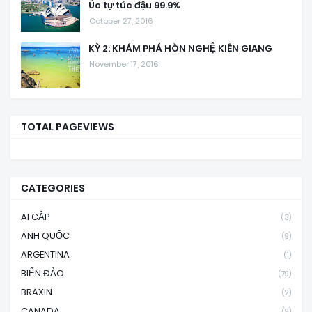
Úc tự túc đậu 99.9%
October 27, 2016
KỲ 2: KHÁM PHÁ HÒN NGHỆ KIÊN GIANG
November 17, 2016
TOTAL PAGEVIEWS
CATEGORIES
AI CẬP
(3)
ANH QUỐC
(9)
ARGENTINA
(1)
BIỂN ĐẢO
(79)
BRAXIN
(2)
CANADA
(9)