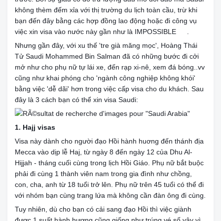
không thèm đếm xỉa với thị trường du lịch toàn cầu, trừ khi
bạn đến đây bằng các hợp đồng lao động hoặc đi công vụ
việc xin visa vào nước này gần như là IMPOSSIBLE
.
😢
Nhưng gần đây, với xu thế 'tre già măng mọc', Hoàng Thái
Tử Saudi Mohammed Bin Salman đã có những bước đi cởi
mở như cho phụ nữ tự lái xe, đến rạp xi-nê, xem đá bóng..vv
cũng như khai phóng cho 'ngành công nghiệp không khói'
bằng việc 'dễ dãi' hơn trong việc cấp visa cho du khách. Sau
đây là 3 cách bạn có thể xin visa Saudi:
1. Hajj visas
Visa này dành cho người đạo Hồi hành huơng đến thánh địa
Mecca vào dịp lễ Haj, từ ngày 8 đến ngày 12 của Dhu Al-
Hijjah - tháng cuối cùng trong lịch Hồi Giáo. Phụ nữ bắt buộc
phải đi cùng 1 thành viên nam trong gia đình như chồng,
con, cha, anh từ 18 tuổi trở lên. Phụ nữ trên 45 tuổi có thể đi
với nhóm bạn cùng trang lứa mà không cần đàn ông đi cùng.
Tuy nhiên, dù cho bạn có cải sang đạo Hồi thì việc giành
được 1 suất hành hương cũng giống như trúng vé số vậy vì