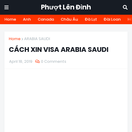
Phượt Lên Đỉnh
Home
Anh
Canada
Châu Âu
Đà Lạt
Đài Loan
H
Home
ARABIA SAUDI
CÁCH XIN VISA ARABIA SAUDI
April 18, 2019
0 Comments