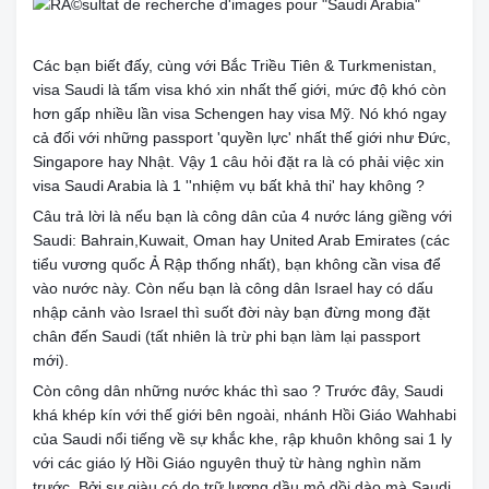
Các bạn biết đấy, cùng với Bắc Triều Tiên & Turkmenistan,
visa Saudi là tấm visa khó xin nhất thế giới, mức độ khó còn
hơn gấp nhiều lần visa Schengen hay visa Mỹ. Nó khó ngay
cả đối với những passport 'quyền lực' nhất thế giới như Đức,
Singapore hay Nhật. Vậy 1 câu hỏi đặt ra là có phải việc xin
visa Saudi Arabia là 1 ''nhiệm vụ bất khả thi' hay không ?
Câu trả lời là nếu bạn là công dân của 4 nước láng giềng với
Saudi: Bahrain,Kuwait, Oman hay United Arab Emirates (các
tiểu vương quốc Ả Rập thống nhất), bạn không cần visa để
vào nước này. Còn nếu bạn là công dân Israel hay có dấu
nhập cảnh vào Israel thì suốt đời này bạn đừng mong đặt
chân đến Saudi (tất nhiên là trừ phi bạn làm lại passport
mới).
Còn công dân những nước khác thì sao ? Trước đây, Saudi
khá khép kín với thế giới bên ngoài, nhánh Hồi Giáo Wahhabi
của Saudi nổi tiếng về sự khắc khe, rập khuôn không sai 1 ly
với các giáo lý Hồi Giáo nguyên thuỷ từ hàng nghìn năm
trước. Bởi sự giàu có do trữ lượng dầu mỏ dồi dào mà Saudi