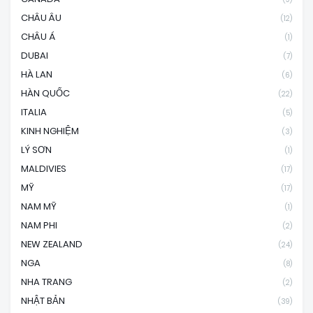
CHÂU ÂU
(12)
CHÂU Á
(1)
DUBAI
(7)
HÀ LAN
(6)
HÀN QUỐC
(22)
ITALIA
(5)
KINH NGHIỆM
(3)
LÝ SƠN
(1)
MALDIVIES
(17)
MỸ
(17)
NAM MỸ
(1)
NAM PHI
(2)
NEW ZEALAND
(24)
NGA
(8)
NHA TRANG
(2)
NHẬT BẢN
(39)