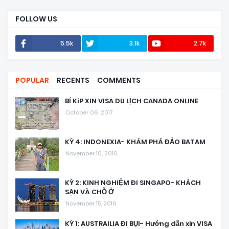
FOLLOW US
5.5k
3.1k
2.7k
POPULAR
RECENTS
COMMENTS
BÍ KíP XIN VISA DU LỊCH CANADA ONLINE
October 06, 2017
KỲ 4: INDONEXIA- KHÁM PHÁ ĐẢO BATAM
November 10, 2016
KỲ 2: KINH NGHIỆM ĐI SINGAPO- KHÁCH
SẠN VÀ CHỖ Ở
November 15, 2016
KỲ 1: AUSTRAILIA ĐI BỤI- Hướng dẫn xin VISA