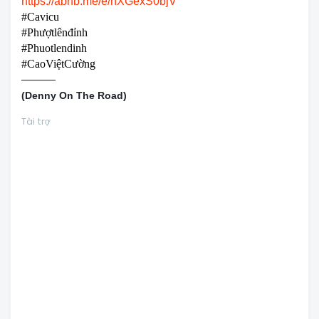
https://abnb.me/e/hXGexS0bjV
#Cavicu
#Phượtlênđỉnh
#Phuotlendinh
#CaoViệtCường
———
(
Denny On The Road)
Tài trợ