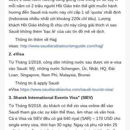
mỗi năm có 2 triệu người Hồi Giáo trên thế giới muốn hành
hương đến Saudi mà nước này chỉ cấp 1 số 'quota' nhất định
(Indonesia nhiều nhất với khoảng 220k chỉ tiêu). Lượng
khách Hồi Giáo khổng lồ chịu chi này cũng giải thích vì sao
Saudi không thèm 'bạc lẻ' của các tín đồ mê xê dịch.
Thông tin thêm về Hajj
👉
visas:
http://www.saudiarabiatourismguide.com/hajj/
2. eVisa
Từ Tháng 1/2018, công dân những nước sau được xin e-visa
vào Saudi: Mỹ, những nước Schengen, Úc, Nhật, HQ, Đài
Loan, Singapore, Nam Phi, Malaysia, Brunei.
Thông tin & apply Saudi
👉
eVisa
https://www.saudiarabiavisa.com/saudi-tourist-visa/
3. Sharek International Events Visa" (SIEV)
Từ Tháng 9/2018, du khách có thể xin visa online để vào
Saudi tham gia các sự kiện thể thao, âm nhạc và văn hoá.
Cả e.Visa và SIEV đều có giá 640 riyal (SAR) ~ 170 USD cho
single entry visa, thời hạn 30 ngày. Ngay cả phụ nữ trên 25