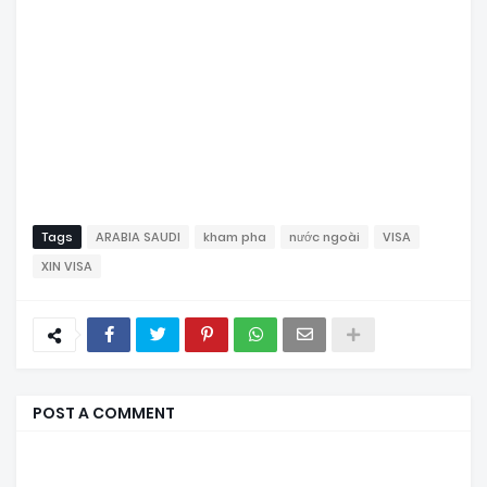
Tags
ARABIA SAUDI
kham pha
nước ngoài
VISA
XIN VISA
POST A COMMENT