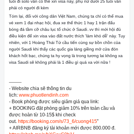
tuổi đi solo vẫn có thể xin visa này, phụ nữ dưới 25 tuổi vẫn
phải có người đi kèm
😅
Tóm lại, đối với công dân Việt Nam, chúng ta chỉ có thể mua
vé xem 1 đại nhạc hội, đua xe thể thức 1 hay 1 trận đấu
bóng đá tầm cỡ châu lục tổ chức ở Saudi..vv thì mới hội đủ
điều kiện để xin visa vào đất nước thích 'làm khó dễ' này. Tuy
nhiên, với 1 Hoàng Thái Tử cầu tiến cùng sự bồn chồn của
người Saudi khi thấy các quốc gia láng giềng mở cửa đón
khách hốt bạc, chúng ta hy vọng là trong tương lai không xa
visa Saudi sẽ không phải là 1 điều gì quá xa vời nữa !
———
- Website chia sẽ thông tin du
lịch:
www.phuotlendinh.com
- Book phòng được siêu giảm giá qua link:
+ BOOKING đặt phòng giảm 10% trên toàn cầu và
được hoàn từ 10-15$ khi check
out.
https://booking.com/s/73_6/cuong415
”
+ AIRBNB đăng ký tài khoản mới được 800.000 đ.