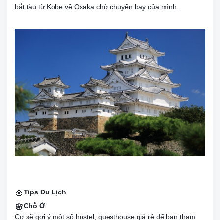
bắt tàu từ Kobe về Osaka chờ chuyến bay của mình.
Tips Du Lịch
🌸
Chỗ Ở
🌸
Cơ sẽ gợi ý một số hostel, guesthouse giá rẻ để bạn tham