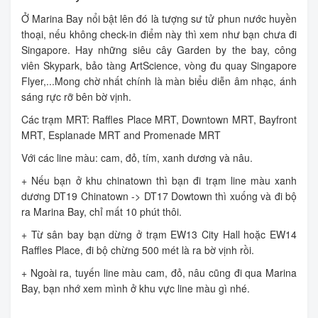
Ở Marina Bay nổi bật lên đó là tượng sư tử phun nước huyền
thoại, nếu không check-in điểm này thì xem như bạn chưa đi
Singapore. Hay những siêu cây Garden by the bay, công
viên Skypark, bảo tàng ArtScience, vòng đu quay Singapore
Flyer,...Mong chờ nhất chính là màn biểu diễn âm nhạc, ánh
sáng rực rỡ bên bờ vịnh.
Các trạm MRT: Raffles Place MRT, Downtown MRT, Bayfront
MRT, Esplanade MRT and Promenade MRT
Với các line màu: cam, đỏ, tím, xanh dương và nâu.
+ Nếu bạn ở khu chinatown thì bạn đi trạm line màu xanh
dương DT19 Chinatown -> DT17 Dowtown thì xuống và đi bộ
ra Marina Bay, chỉ mất 10 phút thôi.
+ Từ sân bay bạn dừng ở trạm EW13 City Hall hoặc EW14
Raffles Place, đi bộ chừng 500 mét là ra bờ vịnh rồi.
+ Ngoài ra, tuyến line màu cam, đỏ, nâu cũng đi qua Marina
Bay, bạn nhớ xem mình ở khu vực line màu gì nhé.