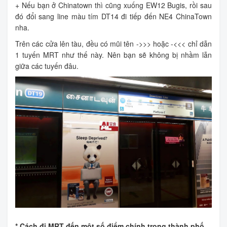
+ Nếu bạn ở Chinatown thì cũng xuống EW12 Bugis, rồi sau
đó đổi sang line màu tím DT14 đi tiếp đến NE4 ChinaTown
nha.
Trên các cửa lên tàu, đều có mũi tên ->>> hoặc -<<< chỉ dẫn
1 tuyến MRT như thế này. Nên bạn sẽ không bị nhầm lẫn
giữa các tuyến đâu.
* Cách đi MRT đến một số điểm chính trong thành phố