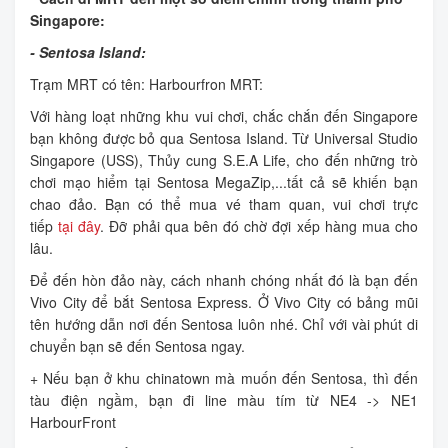
Singapore:
- Sentosa Island:
Trạm MRT có tên: Harbourfron MRT:
Với hàng loạt những khu vui chơi, chắc chắn đến Singapore
bạn không được bỏ qua Sentosa Island. Từ Universal Studio
Singapore (USS), Thủy cung S.E.A Life, cho đến những trò
chơi mạo hiểm tại Sentosa MegaZip,...tất cả sẽ khiến bạn
chao đảo. Bạn có thể mua vé tham quan, vui chơi trực
tiếp
tại đây
. Đỡ phải qua bên đó chờ đợi xếp hàng mua cho
lâu.
Để đến hòn đảo này, cách nhanh chóng nhất đó là bạn đến
Vivo City để bắt Sentosa Express. Ở Vivo City có bảng mũi
tên hướng dẫn nơi đến Sentosa luôn nhé. Chỉ với vài phút di
chuyển bạn sẽ đến Sentosa ngay.
+ Nếu bạn ở khu chinatown mà muốn đến Sentosa, thì đến
tàu điện ngầm, bạn đi line màu tím từ NE4 -> NE1
HarbourFront