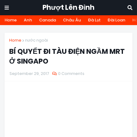
Phượt Lên Đỉnh
Home
Anh
Canada
Châu Âu
Đà Lạt
Đài Loan
H
Home
nước ngoài
BÍ QUYẾT ĐI TÀU ĐIỆN NGẦM MRT
Ở SINGAPO
September 29, 2017
0 Comments