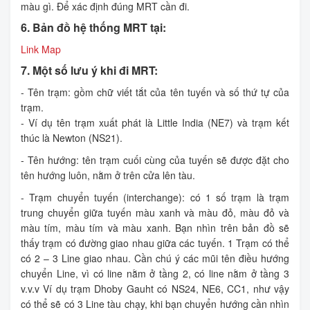
màu gì. Để xác định đúng MRT cần đi.
6. Bản đồ hệ thống MRT tại:
Link Map
7. Một số lưu ý khi đi MRT:
- Tên trạm: gồm chữ viết tắt của tên tuyến và số thứ tự của
trạm.
- Ví dụ tên trạm xuất phát là Little India (NE7) và trạm kết
thúc là Newton (NS21).
- Tên hướng: tên trạm cuối cùng của tuyến sẽ được đặt cho
tên hướng luôn, nằm ở trên cửa lên tàu.
- Trạm chuyển tuyến (interchange): có 1 số trạm là trạm
trung chuyển giữa tuyến màu xanh và màu đỏ, màu đỏ và
màu tím, màu tím và màu xanh. Bạn nhìn trên bản đồ sẽ
thấy trạm có đường giao nhau giữa các tuyến. 1 Trạm có thể
có 2 – 3 Line giao nhau. Cần chú ý các mũi tên điều hướng
chuyển Line, vì có line nằm ở tầng 2, có line nằm ở tầng 3
v.v.v Ví dụ trạm Dhoby Gauht có NS24, NE6, CC1, như vậy
có thể sẽ có 3 Line tàu chạy, khi bạn chuyển hướng cần nhìn