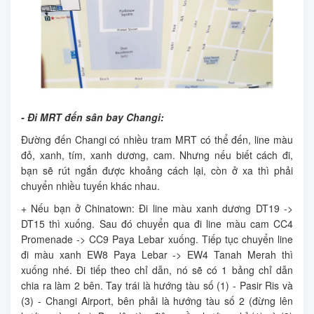
- Đi MRT đến sân bay Changi:
Đường đến Changi có nhiều tram MRT có thể đến, line màu
đỏ, xanh, tím, xanh dương, cam. Nhưng nếu biết cách đi,
bạn sẽ rút ngắn được khoảng cách lại, còn ở xa thì phải
chuyển nhiều tuyến khác nhau.
+ Nếu bạn ở Chinatown: Đi line màu xanh dương DT19 ->
DT15 thì xuống. Sau đó chuyển qua đi line màu cam CC4
Promenade -> CC9 Paya Lebar xuống. Tiếp tục chuyển line
đi màu xanh EW8 Paya Lebar -> EW4 Tanah Merah thì
xuống nhé. Đi tiếp theo chỉ dẫn, nó sẽ có 1 bảng chỉ dẫn
chia ra làm 2 bên. Tay trái là hướng tàu số (1) - Pasir Ris và
(3) - Changi Airport, bên phải là hướng tàu số 2 (đừng lên