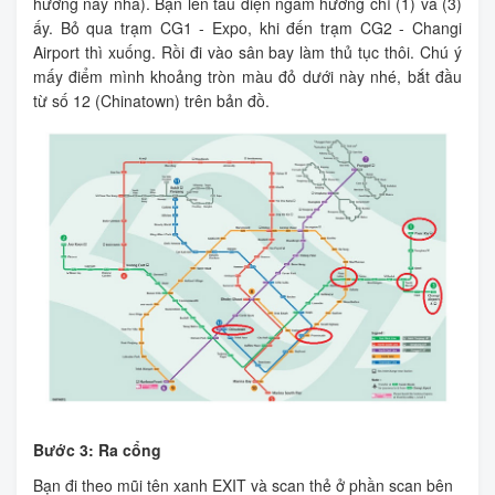
hướng này nha). Bạn lên tàu điện ngầm hướng chỉ (1) và (3)
ấy. Bỏ qua trạm CG1 - Expo, khi đến trạm CG2 - Changi
Airport thì xuống. Rồi đi vào sân bay làm thủ tục thôi. Chú ý
mấy điểm mình khoảng tròn màu đỏ dưới này nhé, bắt đầu
từ số 12 (Chinatown) trên bản đồ.
Bước 3: Ra cổng
Bạn đi theo mũi tên xanh EXIT và scan thẻ ở phần scan bên