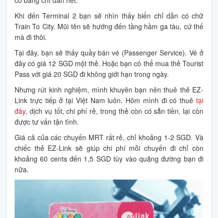
có bảng chỉ dẫn hết.
Khi đến Terminal 2 bạn sẽ nhìn thấy biển chỉ dẫn có chữ
Train To City. Mũi tên sẽ hướng đến tầng hầm ga tàu, cứ thế
mà đi thôi.
Tại đây, bạn sẽ thấy quầy bán vé (Passenger Service). Vé ở
đây có giá 12 SGD một thẻ. Hoặc bạn có thể mua thẻ Tourist
Pass với giá 20 SGD đi không giới hạn trong ngày.
Nhưng rút kinh nghiệm, mình khuyên bạn nên thuê thẻ EZ-
Link trực tiếp ở tại Việt Nam luôn. Hôm mình đi có thuê
tại
đây
, dịch vụ tốt, chi phí rẻ, trong thẻ còn có sẵn tiền, lại còn
được tư vấn tận tình.
Giá cả của các chuyến MRT rất rẻ, chỉ khoảng 1-2 SGD. Và
chiếc thẻ EZ-Link sẽ giúp chi phí mỗi chuyến đi chỉ còn
khoảng 60 cents đến 1,5 SGD tùy vào quãng đường bạn đi
nữa.