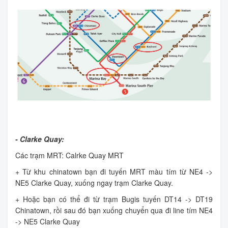
- Clarke Quay:
Các trạm MRT: Calrke Quay MRT
+ Từ khu chinatown bạn đi tuyến MRT màu tím từ NE4 ->
NE5 Clarke Quay, xuống ngay trạm Clarke Quay.
+ Hoặc bạn có thể đi từ trạm Bugis tuyến DT14 -> DT19
Chinatown, rồi sau đó bạn xuống chuyển qua đi line tím NE4
-> NE5 Clarke Quay