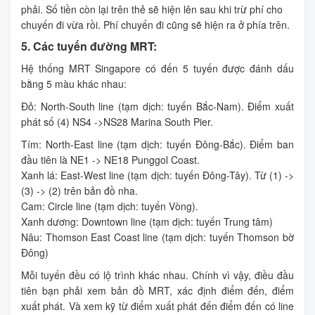
phải. Số tiền còn lại trên thẻ sẽ hiện lên sau khi trừ phí cho
chuyến đi vừa rồi. Phí chuyến đi cũng sẽ hiện ra ở phía trên.
5. Các tuyến đường MRT:
Hệ thống MRT Singapore có đến 5 tuyến được đánh dấu
bằng 5 màu khác nhau:
Đỏ: North-South line (tạm dịch: tuyến Bắc-Nam). Điểm xuất
phát số (4) NS4 ->NS28 Marina South Pier.
Tím: North-East line (tạm dịch: tuyến Đông-Bắc). Điểm ban
đầu tiên là NE1 -> NE18 Punggol Coast.
Xanh lá: East-West line (tạm dịch: tuyến Đông-Tây). Từ (1) ->
(3) -> (2) trên bản đồ nha.
Cam: Circle line (tạm dịch: tuyến Vòng).
Xanh dương: Downtown line (tạm dịch: tuyến Trung tâm)
Nâu: Thomson East Coast line (tạm dịch: tuyến Thomson bờ
Đông)
Mỗi tuyến đều có lộ trình khác nhau. Chính vì vậy, điều đầu
tiên bạn phải xem bản đồ MRT, xác định điểm đến, điểm
xuất phát. Và xem kỹ từ điểm xuất phát đến điểm đến có line