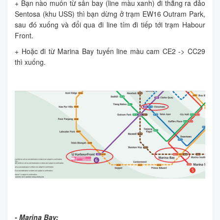
+ Bạn nào muốn từ sân bay (line màu xanh) đi thẳng ra đảo
Sentosa (khu USS) thì bạn dừng ở trạm EW16 Outram Park,
sau đó xuống và đổi qua đi line tím đi tiếp tới trạm Habour
Front.
+ Hoặc đi từ Marina Bay tuyến line màu cam CE2 -> CC29
thì xuống.
- Marina Bay: