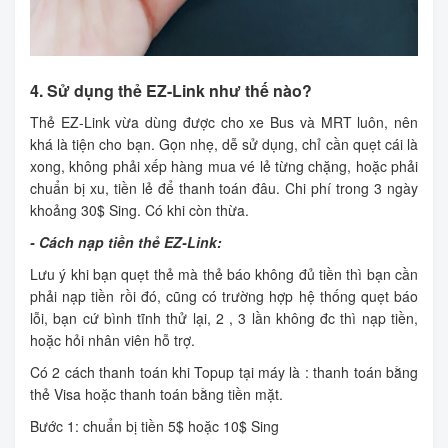
4. Sử dụng thẻ EZ-Link như thế nào?
Thẻ EZ-Link vừa dùng được cho xe Bus và MRT luôn, nên
khá là tiện cho bạn. Gọn nhẹ, dễ sử dụng, chỉ cần quẹt cái là
xong, không phải xếp hàng mua vé lẻ từng chặng, hoặc phải
chuẩn bị xu, tiền lẻ để thanh toán đâu. Chi phí trong 3 ngày
khoảng 30$ Sing. Có khi còn thừa.
- Cách nạp tiền thẻ EZ-Link:
Lưu ý khi bạn quẹt thẻ mà thẻ báo không đủ tiền thì bạn cần
phải nạp tiền rồi đó, cũng có trường hợp hệ thống quẹt báo
lỗi, bạn cứ bình tĩnh thử lại, 2 , 3 lần không đc thì nạp tiền,
hoặc hỏi nhân viên hỗ trợ.
Có 2 cách thanh toán khi Topup tại máy là : thanh toán bằng
thẻ Visa hoặc thanh toán bằng tiền mặt.
Bước 1: chuẩn bị tiền 5$ hoặc 10$ Sing