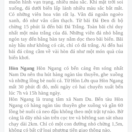
muôn hình vạn trạng, nhiều màu sắc. Khi mặt trời soi
xuống, đá dưới biển lấp lánh nhiều màu sắc bắt mắt.
Có những viên hoa văn rất lạ. Vân đá ngoằn ngoèo
xanh, đỏ như vân cẩm thạch. Từ bãi Ðá Ðen đi bộ
chừng 15 phút là đến bãi Ðá Trắng. Toàn bãi chỉ duy
nhất một màu trắng của đá. Những viên đá nhỏ bằng
ngón tay đến bằng bàn tay nằm dọc theo bãi biển. Bãi
này hầu như không có cát, chỉ có đá trắng. Ai đến hai
bãi đá cũng cầm về vài hòn đá như một món quà của
biển khơi.
Hòn Ngang
Hòn Ngang có bến cảng êm sóng nhất
Nam Du nên thu hút hàng ngàn tàu thuyền, ghe xuồng
và những lồng bè nuôi cá. Từ Hòn Lớn qua Hòn Ngang
mất 30 phút đi đò, mỗi ngày có hai chuyến xuất bến
lúc 7h và 15h hàng ngày.
Hòn Ngang là trung tâm xã Nam Du. Bến tàu Hòn
Ngang có hàng ngàn tàu thuyền ghe xuồng và gần 60
lồng bè nuôi cá neo đậu không theo một trật tự nào. Bờ
cảng là dãy nhà sàn trên cọc tre và bêtông san sát nhau
chạy dài 2km. Chỉ có một con đường nhỏ chừng 1,5m,
không có bất cứ loại phương tiện giao thông nào.