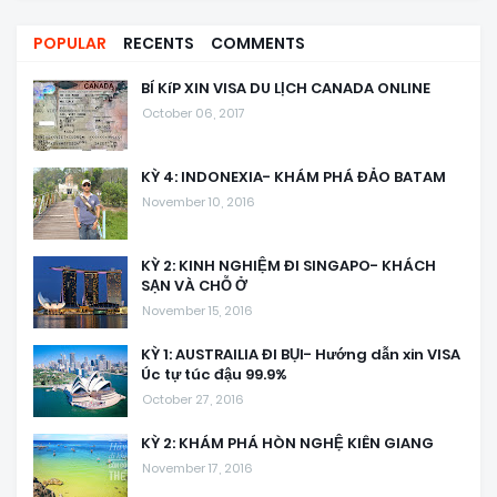
POPULAR
RECENTS
COMMENTS
BÍ KíP XIN VISA DU LỊCH CANADA ONLINE
October 06, 2017
KỲ 4: INDONEXIA- KHÁM PHÁ ĐẢO BATAM
November 10, 2016
KỲ 2: KINH NGHIỆM ĐI SINGAPO- KHÁCH
SẠN VÀ CHỖ Ở
November 15, 2016
KỲ 1: AUSTRAILIA ĐI BỤI- Hướng dẫn xin VISA
Úc tự túc đậu 99.9%
October 27, 2016
KỲ 2: KHÁM PHÁ HÒN NGHỆ KIÊN GIANG
November 17, 2016