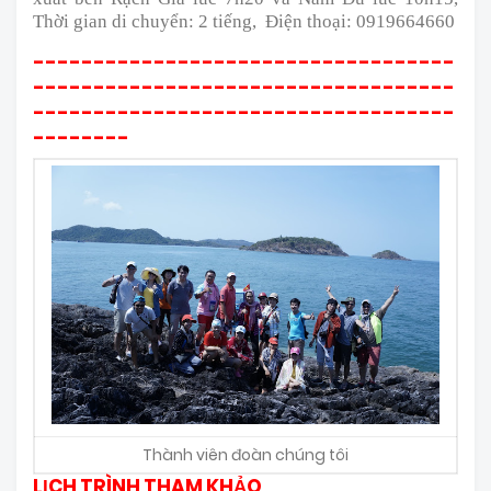
Thời gian di chuyển: 2 tiếng, Điện thoại: 0919664660
-----------------------------------
-----------------------------------
-----------------------------------
--------
Thành viên đoàn chúng tôi
LỊCH TRÌNH THAM KHẢO