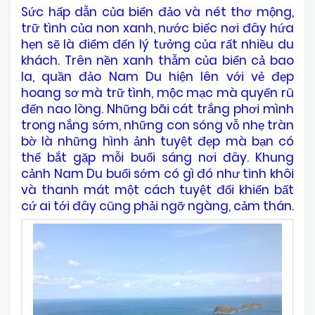
Sức hấp dẫn của biển đảo và nét thơ mộng,
trữ tình của non xanh, nước biếc nơi đây hứa
hẹn sẽ là điểm đến lý tưởng của rất nhiều du
khách. Trên nền xanh thẫm của biển cả bao
la, quần đảo Nam Du hiện lên với vẻ đẹp
hoang sơ mà trữ tình, mộc mạc mà
quyến rũ
đến nao lòng. Những bãi cát trắng phơi mình
trong nắng sớm, những con sóng vỗ nhẹ tràn
bờ là những hình ảnh tuyệt đẹp mà bạn có
thể bắt gặp mỗi buổi sáng nơi đây. Khung
cảnh Nam Du buổi sớm có gì đó như tinh khôi
và thanh mát một cách tuyệt đối khiến bất
cứ ai tới đây cũng phải ngỡ ngàng, cảm thán.