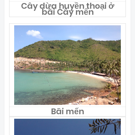
Cây dừa huyền thoại ở
bãi Cây mến
Bãi mến