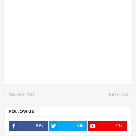
Previous Post
Next Post
FOLLOW US
5.5k
3.1k
2.7k