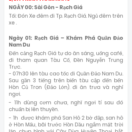
NGÀY 00: Sài Gòn - Rạch Giá
Tối: Đón Xe đêm đi Tp. Rạch Giá. Ngủ đêm trên
xe .
Ngày 01: Rạch Giá – Khám Phá Quần Đảo
Nam Du
Đến cảng Rạch Giá tự do ăn sáng, uống café,
đi tham quan Tàu Cổ, Đền Nguyễn Trung
Trực.
- 07h30 lên tàu cao tốc đi Quần Đảo Nam Du.
Sau gần 3 tiếng trên biển tàu cập đến bến
Hòn Củ Tron (Đảo Lớn). đi ăn trưa và nghỉ
ngơi.
- 11h dùng cơm chưa, nghĩ ngơi tí sau đó
chuẩn bị lên thuyền.
- 1h được khám phá San Hô 2 bờ đập, san hô
ở Hòn Mấu, bãi trước Hòn Dầu ngắm mặt trời
lặn, chụp hình với Cây Dừa Huyền Thoại, bắt