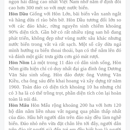
ngọn hải đăng cao nhất Việt Nam nhờ nằm ở định đồi
cao hơn 300 mét so với mực nước biển.
Hòn Dầu
Giống với Hòn Lớn, bãi biển vẫn xanh ngắt
và hàng dừa rì rào bên bờ. Hòn Dầu tương đối lớn so
với các đảo khác, rừng nguyên sinh chiếm khoảng
90% diện tích. Gần bờ có rất nhiều rặng san hô đang
phát triển, không đẹp như vùng nước sâu khác nhưng
nước biển trong vắt và rất sạch. Một số cây dừa ngả
mình hướng ra biển thoai thoải, bạn có thể nằm lên đó
và đánh một giấc trưa giữa cơn gió mát rượi.
Hòn Nồm
Là một trong 11 đảo có dân sinh sống, Hòn
Nồm giữa hiện chỉ có duy nhất đại gia đình ông Dương
Văn Sáu sinh sống. Hòn đảo được ông Vương Văn
Kiều, cha ông sáu đến khai hoang và xây dựng từ năm
1960. Toàn đảo có diện tích khoảng 10 ha nhưng chỉ
có 3 ha là có thể trồng trọt, phần diện tích còn lại hoàn
toàn là núi đá.
Hòn Mấu
Hòn Mấu rộng khoảng 200 ha với hơn 120
hộ dân nằm liền nhau vắt ngang qua phần thấp nhất
của đảo. Hầu hết người dân trên đảo này đều làm nghề
biển. Ðảo nhỏ nên vừa đặt chân lên tới đây, người dân
trên đảo từ người già đến trẻ em đều biết bạn là người