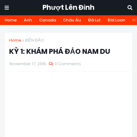
Phượt Lên Đỉnh
Home
Anh
Canada
Châu Âu
Đà Lạt
Đài Loan
H
Home
BIỂN ĐẢO
KỲ 1: KHÁM PHÁ ĐẢO NAM DU
November 17, 2016
0 Comments