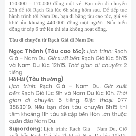
150.000 – 170.000 đồng một vé. Bạn nên đi chuyến
23h để tới Rạch Giá lúc 6h sáng hôm sau.
Để tiếp tục
hành trình tới Nam Du, bạn đi bằng tàu cao tốc, giá vé
khứ hồi khoảng 440.000 đồng một người. Nếu biển
động từ cấp 6 trở lên thì tàu không hoạt động.
Tàu di chuyển từ Rạch Giá đi Nam Du
Ngọc Thành (Tàu cao tốc):
Lịch trình:
Rạch
Giá – Nam Du.
Giờ xuất bến:
Rạch Giá lúc 8h15
và Nam Du lúc 12h15.
Thời gian di chuyến:
2
tiếng
Hồ Hải (Tàu thường)
Lịch trình:
Rạch Giá – Nam Du.
Giờ xuất
bến:
Rạch Giá lúc 9h và Nam Du lúc 10h.
Thời
gian di chuyển:
5 tiếng.
Điện thoại:
077
3863019. Nếu bạn đón tàu chuyến 8h15 thì
tầm khoảng 11h tàu sẽ cập bến Hòn Lớn thuộc
quần đảo Nam Du.
Superdong:
Lịch trình: Rạch Giá – Nam Du, Giờ
xuất bến Rạch Giá lúc 7h20 và Nam Du lúc 10h15,