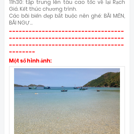
11h30: tập trung lên tàu cao tốc về lại Rạch
Giá. Kết thúc chương trình.
Các bãi biển đẹp bắt buộc nên ghé: BÃI MẾN,
BÃI NGỰ...
-----------------------------------
-----------------------------------
-----------------------------------
--------
Một số hình ảnh: