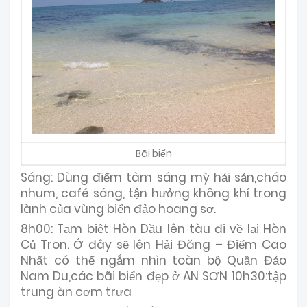
Bãi biển
Sáng: Dùng điểm tâm sáng mỳ hải sản,cháo
nhum, café sáng, tận hưởng không khí trong
lành của vùng biển đảo hoang sơ.
8h00: Tạm biệt Hòn Dầu lên tàu đi về lại Hòn
Củ Tron. Ở đây sẽ lên Hải Đăng – Điểm Cao
Nhất có thể ngắm nhìn toàn bộ Quần Đảo
Nam Du,các bãi biển đẹp ở AN SƠN 10h30:tập
trung ăn cơm trưa