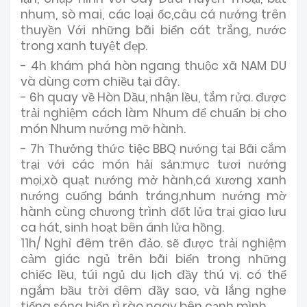
nhum, sò mai, các loại ốc,câu cá nướng trên
thuyền Với những bãi biển cát trắng, nước
trong xanh tuyệt đẹp.
- 4h khám phá hòn ngang thuộc xã NAM DU
và dùng cơm chiều tại đây.
- 6h quay về Hòn Dầu, nhận lều, tắm rửa. được
trải nghiệm cách làm Nhum để chuẩn bị cho
món Nhum nướng mỡ hành.
- 7h Thưởng thức tiệc BBQ nướng tại Bãi cắm
trại với các món hải sản:mực tươi nướng
mọi,xò quạt nướng mở hành,cá xương xanh
nướng cuống bánh tráng,nhum nướng mờ
hành cùng chương trình đốt lửa trại giao lưu
ca hát, sinh hoạt bên ánh lửa hồng.
11h/ Nghỉ đêm trên đảo. sẽ được trải nghiệm
cảm giác ngủ trên bãi biển trong những
chiếc lều, túi ngủ du lịch đầy thú vị. có thể
ngắm bầu trời đêm đầy sao, và lắng nghe
tiếng sóng biển rì rào ngay bên cạnh mình.