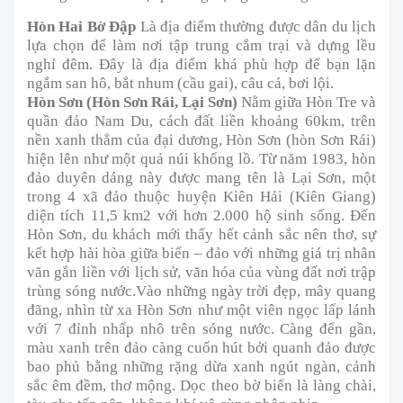
Hòn Hai Bờ Đập
Là địa điểm thường được dân du lịch
lựa chọn để làm nơi tập trung cắm trại và dựng lều
nghỉ đêm. Đây là địa điểm khá phù hợp để bạn lặn
ngắm san hô, bắt nhum (cầu gai), câu cá, bơi lội.
Hòn Sơn (Hòn Sơn Rái, Lại Sơn)
Nằm giữa Hòn Tre và
quần đảo Nam Du, cách đất liền khoảng 60km, trên
nền xanh thẳm của đại dương, Hòn Sơn (hòn Sơn Rái)
hiện lên như một quả núi khổng lồ. Từ năm 1983, hòn
đảo duyên dáng này được mang tên là Lại Sơn, một
trong 4 xã đảo thuộc huyện Kiên Hải (Kiên Giang)
diện tích 11,5 km2 với hơn 2.000 hộ sinh sống. Đến
Hòn Sơn, du khách mới thấy hết cảnh sắc nên thơ, sự
kết hợp hài hòa giữa biển – đảo với những giá trị nhân
văn gắn liền với lịch sử, văn hóa của vùng đất nơi trập
trùng sóng nước.Vào những ngày trời đẹp, mây quang
đãng, nhìn từ xa Hòn Sơn như một viên ngọc lấp lánh
với 7 đỉnh nhấp nhô trên sóng nước. Càng đến gần,
màu xanh trên đảo càng cuốn hút bởi quanh đảo được
bao phủ bằng những rặng dừa xanh ngút ngàn, cảnh
sắc êm đềm, thơ mộng. Dọc theo bờ biển là làng chài,