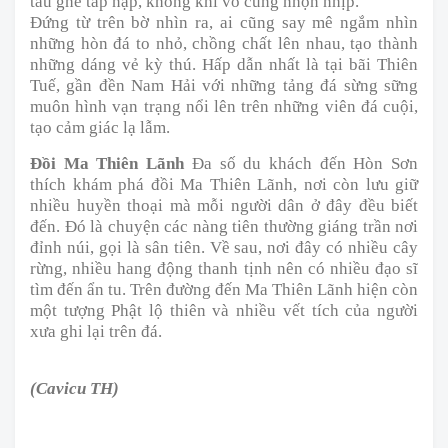
tàu ghe tấp nập, không khí vô cùng nhộn nhịp.
Đứng từ trên bờ nhìn ra, ai cũng say mê ngắm nhìn
những hòn đá to nhỏ, chồng chất lên nhau, tạo thành
những dáng vẻ kỳ thú. Hấp dẫn nhất là tại bãi Thiên
Tuế, gần đền Nam Hải với những tảng đá sừng sững
muôn hình vạn trạng nổi lên trên những viên đá cuội,
tạo cảm giác lạ lẫm.
Đồi Ma Thiên Lãnh
Đa số du khách đến Hòn Sơn
thích khám phá đồi Ma Thiên Lãnh, nơi còn lưu giữ
nhiều huyền thoại mà mỗi người dân ở đây đều biết
đến. Đó là chuyện các nàng tiên thường giáng trần nơi
đỉnh núi, gọi là sân tiên. Về sau, nơi đây có nhiều cây
rừng, nhiều hang động thanh tịnh nên có nhiều đạo sĩ
tìm đến ẩn tu. Trên đường đến Ma Thiên Lãnh hiện còn
một tượng Phật lộ thiên và nhiều vết tích của người
xưa ghi lại trên đá.
(Cavicu TH)