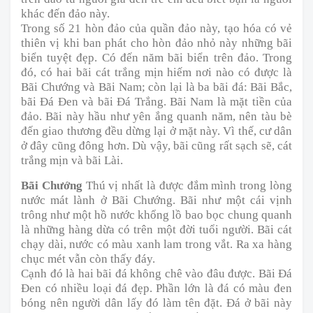
khác đến đảo này.
Trong số 21 hòn đảo của quần đảo này, tạo hóa có vẻ
thiên vị khi ban phát cho hòn đảo nhỏ này những bãi
biển tuyệt đẹp. Có đến năm bãi biển trên đảo. Trong
đó, có hai bãi cát trắng mịn hiếm nơi nào có được là
Bãi Chướng và Bãi Nam; còn lại là ba bãi đá: Bãi Bắc,
bãi Ðá Ðen và bãi Ðá Trắng. Bãi Nam là mặt tiền của
đảo. Bãi này hầu như yên ắng quanh năm, nên tàu bè
đến giao thương đều dừng lại ở mặt này. Vì thế, cư dân
ở đây cũng đông hơn. Dù vậy, bãi cũng rất sạch sẽ, cát
trắng mịn và bãi Lài.
Bãi Chướng
Thú vị nhất là được đắm mình trong lòng
nước mát lành ở Bãi Chướng. Bãi như một cái vịnh
trông như một hồ nước khổng lồ bao bọc chung quanh
là những hàng dừa có trên một đời tuổi người. Bãi cát
chạy dài, nước có màu xanh lam trong vắt. Ra xa hàng
chục mét vẫn còn thấy đáy.
Cạnh đó là hai bãi đá không chê vào đâu được. Bãi Ðá
Ðen có nhiều loại đá đẹp. Phần lớn là đá có màu đen
bóng nên người dân lấy đó làm tên đặt. Ðá ở bãi này