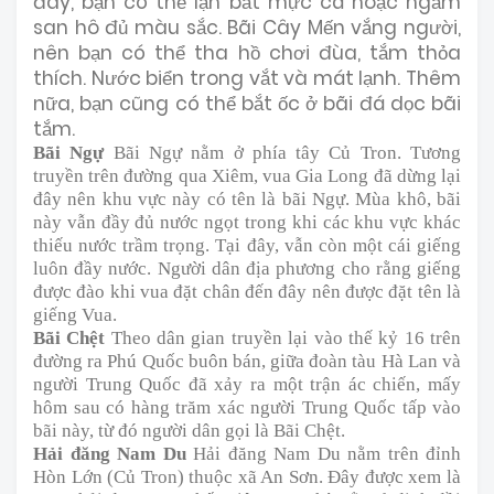
đây, bạn có thể lặn bắt mực cá hoặc ngắm
san hô đủ màu sắc. Bãi Cây Mến vắng người,
nên bạn có thể tha hồ chơi đùa, tắm thỏa
thích. Nước biển trong vắt và mát lạnh. Thêm
nữa, bạn cũng có thể bắt ốc ở bãi đá dọc bãi
tắm.
Bãi Ngự
Bãi Ngự nằm ở phía tây Củ Tron. Tương
truyền trên đường qua Xiêm, vua Gia Long đã dừng lại
đây nên khu vực này có tên là bãi Ngự. Mùa khô, bãi
này vẫn đầy đủ nước ngọt trong khi các khu vực khác
thiếu nước trầm trọng. Tại đây, vẫn còn một cái giếng
luôn đầy nước. Người dân địa phương cho rằng giếng
được đào khi vua đặt chân đến đây nên được đặt tên là
giếng Vua.
Bãi Chệt
Theo dân gian truyền lại vào thế kỷ 16 trên
đường ra Phú Quốc buôn bán, giữa đoàn tàu Hà Lan và
người Trung Quốc đã xảy ra một trận ác chiến, mấy
hôm sau có hàng trăm xác người Trung Quốc tấp vào
bãi này, từ đó người dân gọi là Bãi Chệt.
Hải đăng Nam Du
Hải đăng Nam Du nằm trên đỉnh
Hòn Lớn (Củ Tron) thuộc xã An Sơn. Đây được xem là