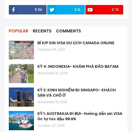
5.5k
3.1k
2.7k
POPULAR
RECENTS
COMMENTS
BÍ KíP XIN VISA DU LỊCH CANADA ONLINE
October 06, 2017
KỲ 4: INDONEXIA- KHÁM PHÁ ĐẢO BATAM
November 10, 2016
KỲ 2: KINH NGHIỆM ĐI SINGAPO- KHÁCH
SẠN VÀ CHỖ Ở
November 15, 2016
KỲ 1: AUSTRAILIA ĐI BỤI- Hướng dẫn xin VISA
Úc tự túc đậu 99.9%
October 27, 2016