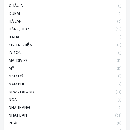
CHÂU Á
(1)
DUBAI
(7)
HÀ LAN
(6)
HÀN QUỐC
(22)
ITALIA
(5)
KINH NGHIỆM
(3)
LÝ SƠN
(1)
MALDIVIES
(17)
MỸ
(17)
NAM MỸ
(1)
NAM PHI
(2)
NEW ZEALAND
(24)
NGA
(8)
NHA TRANG
(2)
NHẬT BẢN
(39)
PHÁP
(18)