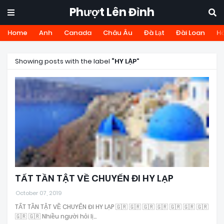
Phượt Lên Đỉnh
Home
Anh
Canada
Châu Âu
Đà Lạt
Đài Loan
H
Showing posts with the label
HY LẠP
TẤT TẦN TẬT VỀ CHUYẾN ĐI HY LẠP
October 07, 2019
TẤT TẦN TẬT VỀ CHUYẾN ĐI HY LẠP 🇬🇷 🇬🇷 🇬🇷 🇬🇷 🇬🇷 🇬🇷 🇬🇷
🇬🇷 🇬🇷 Nhiều người hỏi lị…