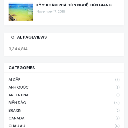
KỲ 2: KHÁM PHÁ HÒN NGHỆ KIÊN GIANG
November 17, 2016
TOTAL PAGEVIEWS
3,344,814
CATEGORIES
AI CẬP
(3)
ANH QUỐC
(9)
ARGENTINA
(1)
BIỂN ĐẢO
(79)
BRAXIN
(2)
CANADA
(9)
CHÂU ÂU
(12)