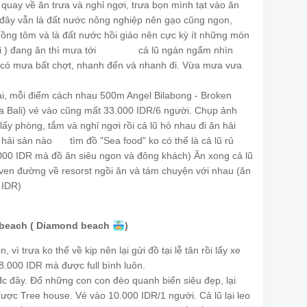
 quay về ăn trưa và nghỉ ngơi, trưa bọn mình tạt vào ăn
đây vẫn là đất nước nông nghiệp nên gạo cũng ngon,
ồng tôm và là đất nước hồi giáo nên cực kỳ ít những món
i ) đang ăn thì mưa tới
cả lũ ngán ngẩm nhìn
🌦
🌦
🌦
ễ có mưa bất chợt, nhanh đến và nhanh đi. Vừa mưa vưa
ại, mỗi điểm cách nhau 500m Angel Bilabong - Broken
ủa Bali) vé vào cũng mất 33.000 IDR/6 người. Chụp ảnh
ấy phòng, tắm và nghỉ ngơi rồi cả lũ hò nhau đi ăn hải
g hải sản nào
tìm đồ "Sea food" ko có thế là cả lũ rủ
😭
000 IDR mà đồ ăn siêu ngon và đông khách) Ăn xong cả lũ
ven đường về resorst ngồi ăn và tám chuyện với nhau (ăn
 IDR)
 beach ( Diamond beach
)
🏝
 vì trưa ko thể về kịp nên lại gửi đồ tại lễ tân rồi lấy xe
18.000 IDR mà được full bình luôn.
đc đây. Đổ những con con đèo quanh biển siêu đẹp, lại
được Tree house. Vé vào 10.000 IDR/1 người. Cả lũ lại leo