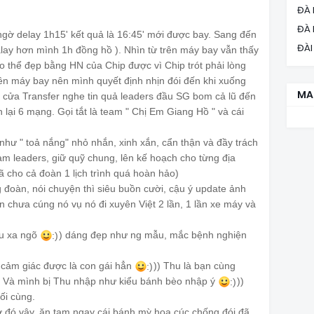
ĐÀ 
ĐÀ
 ngờ delay 1h15' kết quả là 16:45' mới được bay. Sang đến
ĐÀI
lay hơn mình 1h đồng hồ ). Nhìn từ trên máy bay vẫn thấy
 thể đẹp bằng HN của Chip được vì Chip trót phải lòng
trên máy bay nên mình quyết định nhịn đói đến khi xuống
MA
 cửa Transfer nghe tin quả leaders đầu SG bom cả lũ đến
 lại 6 mạng. Gọi tắt là team " Chị Em Giang Hồ " và cái
 như " toả nắng" nhỏ nhắn, xinh xắn, cẩn thận và đầy trách
m leaders, giữ quỹ chung, lên kế hoạch cho từng địa
 cho cả đoàn 1 lịch trình quá hoàn hảo)
g đoàn, nói chuyện thì siêu buồn cười, cậu ý update ảnh
n chưa cúng nó vụ nó đi xuyên Việt 2 lần, 1 lần xe máy và
êu xa ngõ
) dáng đẹp như ng mẫu, mắc bệnh nghiện
:)
u cảm giác được là con gái hẳn
)) Thu là bạn cùng
:)
. Và mình bị Thu nhập như kiểu bánh bèo nhập ý
))
:)
ối cùng.
ò tớ đó vậy. ăn tạm ngay cái bánh mỳ hoa cúc chống đói đã,