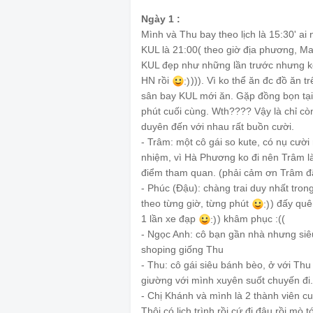
Ngày 1 :
Mình và Thu bay theo lịch là 15:30' ai
KUL là 21:00( theo giờ địa phương, Ma
KUL đẹp như những lần trước nhưng ko
HN rồi
))). Vì ko thể ăn đc đồ ăn 
:)
sân bay KUL mới ăn. Gặp đồng bọn tại
phút cuối cùng. Wth???? Vậy là chỉ còn
duyên đến với nhau rất buồn cười.
- Trâm: một cô gái so kute, có nụ cười
nhiệm, vì Hà Phương ko đi nên Trâm là
điểm tham quan. (phải cảm ơn Trâm đã
- Phúc (Đậu): chàng trai duy nhất tron
theo từng giờ, từng phút
) đấy quê
:)
1 lần xe đạp
) khâm phục :((
:)
- Ngọc Anh: cô bạn gần nhà nhưng si
shoping giống Thu
- Thu: cô gái siêu bánh bèo, ở với Th
giường với mình xuyên suốt chuyến đi
- Chị Khánh và mình là 2 thành viên cu
Thôi có lịch trình rồi cứ đi đâu rồi m