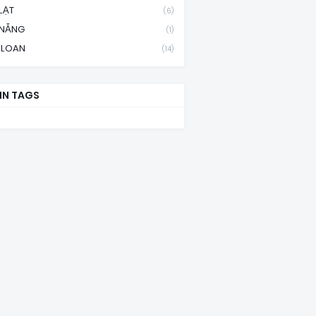
LẠT
(6)
 NẴNG
(1)
 LOAN
(14)
IN TAGS