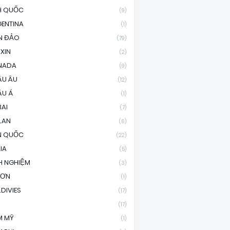
H QUỐC
(9)
ENTINA
(1)
N ĐẢO
(79)
XIN
(2)
NADA
(9)
ÂU ÂU
(12)
ÂU Á
(1)
AI
(7)
LAN
(6)
N QUỐC
(22)
LIA
(5)
H NGHIỆM
(3)
SƠN
(1)
DIVIES
(17)
(17)
M MỸ
(1)