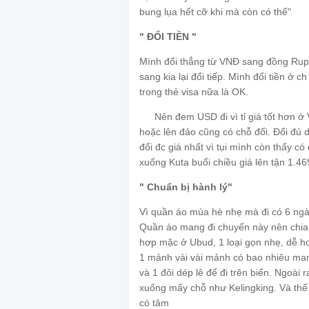
bung lụa hết cỡ khi mà còn có thể"
💃🏼
" ĐỔI TIỀN "
💵
💵
💵
Mình đổi thẳng từ VNĐ sang đồng Rupi
sang kia lại đổi tiếp. Mình đổi tiền ở 
trong thẻ visa nữa là OK.
Nên đem USD đi vì tỉ giá tốt hơn ở 
💵
hoặc lên đảo cũng có chỗ đổi. Đổi đủ 
đổi đc giá nhất vì tụi mình còn thấy 
xuống Kuta buổi chiều giá lên tận 1.4
" Chuẩn bị hành lý"
Vì quần áo mùa hè nhẹ mà đi có 6 ngày
Quần áo mang đi chuyến này nên chia t
hợp mặc ở Ubud, 1 loại gọn nhẹ, dễ ho
1 mảnh vài vài mảnh có bao nhiêu mang
và 1 đôi dép lê để đi trên biển. Ngoài 
xuống mấy chỗ như Kelingking. Và thế 
có tâm
😂
😂
😂