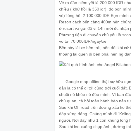
Vé ra đảo niêm yết là 200.000 IDR nh
chiều ( khứ hồi là 350 idr), do bọn mì
vé)Tổng hết 2.100.000 IDR Bọn mình đi
Resort cách bến cảng 400m nên chúng 
ở resort và gửi đồ vì 14h mới đc nhận 
Phương tiện di chuyển chủ yếu là scoo
vô tư. 70.000IDR/ngày/xe
Bên này lái xe bên trái, nên đôi khi 
thoảng lại quen đi bên phải nên ng d
Google map offline thật sự hữu dụn
🗺
dẫn là có thể đi tới cùng trời cuối đấ
chuối nó khỏe nó đèo mình. Vì ban đầ
chủ quan, cả hội toàn bánh bèo nên tự
Sau khi Off road trên đường xấu ko th
đáp xứng đáng. Chúng mình đi "Kelingk
người. Nơi đây như 1 con khủng long 
Sau khi leo xuống chụp ảnh, đường thì