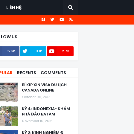
LIÊN HỆ
LLOW US
5.5k
3.1k
2.7k
PULAR
RECENTS
COMMENTS
BÍ KíP XIN VISA DU LỊCH
CANADA ONLINE
October 06, 2017
KỲ 4: INDONEXIA- KHÁM
PHÁ ĐẢO BATAM
November 10, 2016
KỲ 2: KINH NGHIỆM ĐI