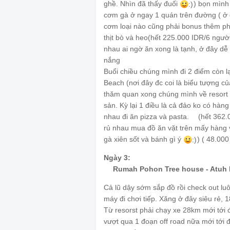
ghề. Nhìn đã thấy đuối
) bọn mình
:)
cơm gà ở ngay 1 quán trên đường ( ở 
cơm loại nào cũng phải bonus thêm ph
thịt bò và heo(hết 225.000 IDR/6 ngườ
nhau ai ngờ ăn xong là tạnh, ở đây d
nắng
🌦
Buổi chiều chúng mình đi 2 điểm còn l
Beach (nơi đây đc coi là biểu tượng c
thăm quan xong chúng mình về resort l
sản. Kỳ lại 1 điều là cả đảo ko có hàn
nhau đi ăn pizza và pasta.
(hết 362.
🍕
rủ nhau mua đồ ăn vặt trên mấy hàng 
gà xiên sốt và bánh gì ý
) ( 48.000
:)
Ngày 3:
Rumah Pohon Tree house - Atuh
⛰
Cả lũ dậy sớm sắp đồ rồi check out luôn,
máy đi chơi tiếp. Xăng ở đây siêu rẻ, 
Từ resorst phải chạy xe 28km mới tới 
vượt qua 1 đoạn off road nữa mới tới 