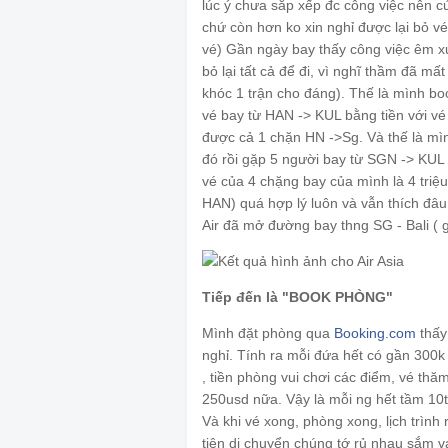
lúc ý chưa sắp xếp đc công việc nên c
chứ còn hơn ko xin nghỉ được lại bỏ vé
vé) Gần ngày bay thấy công việc êm xu
bỏ lại tất cả để đi, vì nghĩ thầm đã mấ
khóc 1 trận cho đáng). Thế là mình bo
vé bay từ HAN -> KUL bằng tiền với v
được cả 1 chặn HN ->Sg. Và thế là mì
đó rồi gặp 5 người bay từ SGN -> KUL r
vé của 4 chặng bay của mình là 4 triệ
HAN) quá hợp lý luôn và vẫn thích đâu
Air đã mở đường bay thng SG - Bali ( 
Tiếp đến là "BOOK PHÒNG"
Mình đặt phòng qua
Booking.com
thấy
nghỉ. Tính ra mỗi đứa hết có gần 300k 
, tiền phòng vui chơi các điểm, vé th
250usd nữa. Vậy là mỗi ng hết tầm 10t
Và khi vé xong, phòng xong, lịch trình
tiện di chuyển chúng tớ rủ nhau sắm v