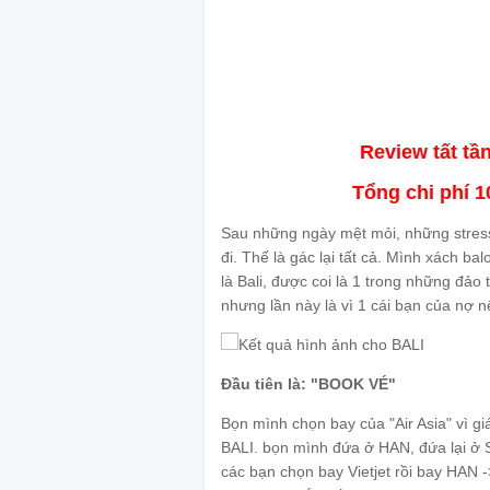
Review tất tầ
Tổng chi phí 1
Sau những ngày mệt mỏi, những stress
đi. Thế là gác lại tất cả. Mình xách ba
là Bali, được coi là 1 trong những đảo
nhưng lần này là vì 1 cái bạn của nợ nê
Đầu tiên là: "BOOK VÉ"
Bọn mình chọn bay của "Air Asia" vì gi
BALI. bọn mình đứa ở HAN, đứa lại ở 
các bạn chọn bay Vietjet rồi bay HA