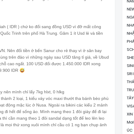
NAM
💃🏼
💃🏼
NEW
NG
NH
ah ( IDR ) chứ ko đổi sang đồng USD vì đỡ mất công
NHẬ
ch Quốc Trinh trên phố Hà Trung. Găm 1 ít Usd lẻ và tiền
PH
SC
VN. Nên đổi tiền ở bến Sanur cho rẻ thay vì ở sân bay
dùng trên đảo vì những ngày sau USD tăng tỉ giá, về Ubud
SH
có chỗ cao ngất. 100 USD đổi được 1.450.000 IDR xong
SI
69.900 IDR
😅
SRI
THÁ
TR
 nên mình chỉ lấy 7kg hlxt, 0 hlkg
TÂY
hành 2 loại, 1 kiểu váy vóc maxi thướt tha bánh bèo phù
ạt động mặc lúc ở Nusa. Ngoài ra bikini các kiểu 2 mảnh
VIS
 đi hết để sống ảo. Mình mang theo 1 đôi giày để đi lại
XIN
ra thì cần mang theo 1 đôi sandal dạng tốt để leo lên leo
Mal
là mọi thứ xong xuôi mình chỉ cầu có 1 ng bạn chụp ảnh
ÚC