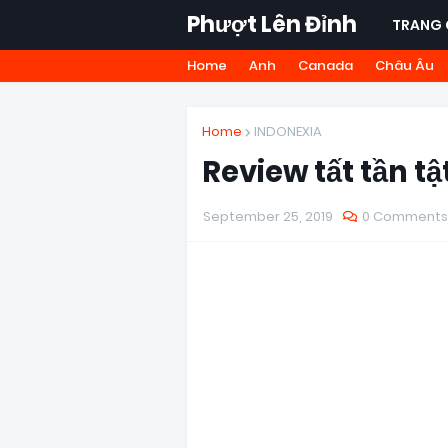
Phượt Lên Đỉnh
TRANG 
Home
Anh
Canada
Châu Âu
Home
INDONEXIA
Review tất tần tậ
September 25, 2019
0 Comments