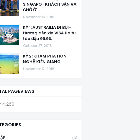
SINGAPO- KHÁCH SẠN VÀ
CHỖ Ở
November 15, 2016
KỲ 1: AUSTRAILIA ĐI BỤI-
Hướng dẫn xin VISA Úc tự
túc đậu 99.9%
October 27, 2016
KỲ 2: KHÁM PHÁ HÒN
NGHỆ KIÊN GIANG
November 17, 2016
TAL PAGEVIEWS
44,269
TEGORIES
CẬP
(3)