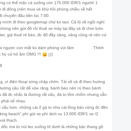
ưng có thể mặc cả xuống còn 175.000 IDR/1 người/ 1
nh đi đông.(nên mua vé khứ hồi phòng chiều về hết
 chuyến đầu tiên lúc 7:00.
mình đi theo googlemap chứ ko taxi. Cả lũ về ngồi nghỉ
phòng nên gửi đồ rồi thuê xe máy tại đây và đi chơi luôn.
ter, giá thuê rẻ bèo, đc đổ đầy xăng, xăng cũng rẻ nên cứ
cứ bị ngược con mắt ko dám phóng vút tầm
. Thỉnh
😂
😂
😂
ân họ cứ hô ầm OMG !!!
))
:)
g, vì điện thoại sóng chập chờn. Tải về và đi theo hướng
t. Đường xấu rất dễ xòe răng, bánh bèo nên rủ theo bánh
u đã đc nhắc là đường rất xấu, đá to lổm chổm nhưng vẫn
 phải xế nhau.
ể xấu hơn, những cái ổ gà to như cái lồng bàn cũng đc đền
ing beach" phí gửi xe phí dịch vụ 13.000 IDR/1 xe /2
hoá thạch.
 dốc mà từ núi leo xuống tít dưới là những bậc thang gồ