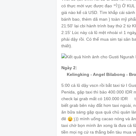
=)
có thực mới vực được đạo
)) Ở KUL 
giá nào kể cả USD. Tìm khắp cái sảnh 
bánh bao, thèm dã man ) toàn mỹ phẩm, 
21:50' lại cbi hành trình bay thứ 2 t
2:15' Lúc này cả lũ mệt nhoài vì 1 ngày
phải dậy rồi. Có thể mua sim tại sân b
thiết).
Ngày 2:
Kelingking - Angel Bilabong - B
🏔
5:00 cả lũ dậy vscn rồi bắt taxi từ I G
Penida, gặp taxi thì bảo 400.000 IDR m
check lại grab mất có 160.000 IDR
😭
biết grab bên này đắt hơn taxi ngoài, 
ăn bữa sáng gặp qua quả chủ quán l
đê
)) mình uống cacao nóng và ăn
:)
taxi chờ bọn mình ăn xong là đưa cả lũ
tiền mọi ng cứ ra thẳng bến tàu mua v