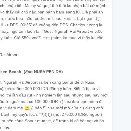
chỉ nhận tiền Malay và quẹt thẻ thôi ko nhận bất cứ mệnh
ko thấy cái chỗ nào bán bánh bao( sang KUL là phải ăn
nước hoa, riệu, pedro, michael kors.... bạt ngàn :((.
ừ KUL -> DPS. 00:55' đã xuống đến DPS. Checkout xong là
 bay, ngủ tạm luôn tại I Gusti Ngurah Rai Airport vì 5:00
ay luôn. Giá 550k vnđ/1 sim (mình ko mua vì thấy ko cần
roken Beach. (đảo NUSA PENIDA)
usti Ngurah Rai Airport ra bến cảng Sanur để đi Nusa
ặc cả xuống 300.000 IDR đồng ý luôn. Biết là bị hớ vì
thôi thì lần đầu rút kinh nghiệm lần sau nhưng sau này mới
nếu ở ngoài mất có 100.000 IDR :(( taxi đưa bọn mình đi
àm vì đam mê
) báo 5' nưa mới mở cửa cứ đứng chờ
:)
=)
 bánh mỳ quý's tộc's
)))))) (hết 276.000 IDR/6 người)
 ra bến cảng Sanur mua vé, để tránh bị cò bắt nạt và ăn
é nhé.