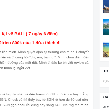
n tật về BALI ( 7 ngày 6 đêm)
0trieu 800k của 1 đứa thích đi
 liên miên. Mình quyết định tự thưởng cho mình 1 chuyến
lo lên và đi cùng hội "chị, em, bạn, dì". Mình chọn điểm đến
 thiên đường của mặt đất. Mình đi đâu ko bh viết review cả
n mình lại ngồi viết.
🤪
🤪
🤪
TO
3,3
á vé hợp lý nhất và đều transit ở KUL chứ ko có bay thẳng
CA
SGN. Check vé thì thấy bay từ SGN rẻ hơn đc 60 usd nên
N -> SGN gặp nhau rồi cùng bay sang KUL. Nhưng mà mình
AI 