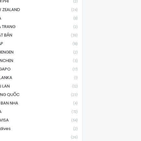
 PHI
(2)
 ZEALAND
(24)
A
(8)
A TRANG
(2)
T BẢN
(39)
ÁP
(18)
HENGEN
(2)
ENCHEN
(3)
NGAPO
(17)
 LANKA
(1)
I LAN
(12)
UNG QUỐC
(23)
 BAN NHA
(4)
A
(72)
 VISA
(54)
dives
(2)
(26)