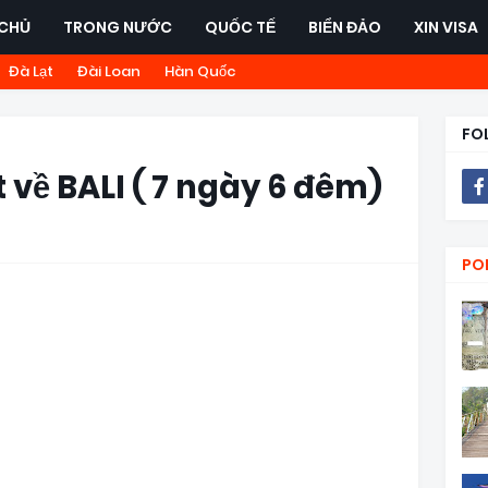
CHỦ
TRONG NƯỚC
QUỐC TẾ
BIỂN ĐẢO
XIN VISA
Đà Lạt
Đài Loan
Hàn Quốc
FO
t về BALI ( 7 ngày 6 đêm)
PO