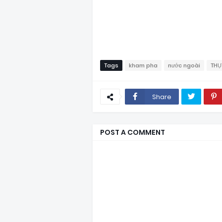
Tags
kham pha
nước ngoài
THỤ
Share
POST A COMMENT