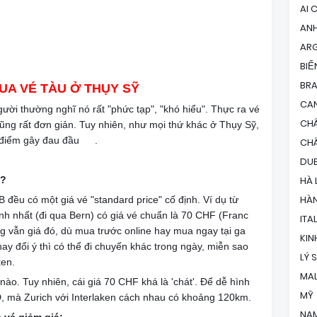
AI 
AN
ARG
BIỂ
BRA
UA VÉ TÀU Ở THỤY SỸ
CA
người thường nghĩ nó rất "phức tạp", "khó hiểu". Thực ra vé
CH
cũng rất đơn giản. Tuy nhiên, như mọi thứ khác ở Thụy Sỹ,
à điểm gây đau đầu
.
😛
CH
DUB
t?
HÀ 
HÀ
 đều có một giá vé "standard price" cố định. Ví dụ từ
anh nhất (đi qua Bern) có giá vé chuẩn là 70 CHF (Franc
ITA
g vẫn giá đó, dù mua trước online hay mua ngay tại ga
KIN
hay đổi ý thì có thể đi chuyến khác trong ngày, miễn sao
LÝ 
ken.
MAL
ào. Tuy nhiên, cái giá 70 CHF khá là 'chát'. Để dễ hình
MỸ
 mà Zurich với Interlaken cách nhau có khoảng 120km.
NA