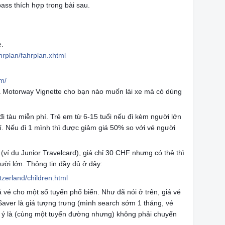
 pass thích hợp trong bài sau.
e.
hrplan/fahrplan.xhtml
om/
ả Motorway Vignette cho bạn nào muốn lái xe mà có dùng
i tàu miễn phí. Trẻ em từ 6-15 tuổi nếu đi kèm người lớn
í. Nếu đi 1 mình thì được giảm giá 50% so với vé người
 (ví dụ Junior Travelcard), giá chỉ 30 CHF nhưng có thẻ thì
ười lớn. Thông tin đầy đủ ở đây:
tzerland/children.html
 vé cho một số tuyến phổ biến. Như đã nói ở trên, giá vé
r Saver là giá tượng trưng (mình search sớm 1 tháng, vé
 ý là (cùng một tuyến đường nhưng) không phải chuyến