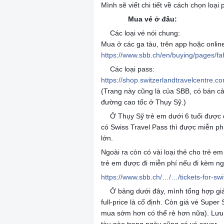
Mình sẽ viết chi tiết về cách chọn loại
Mua vé ở đâu:
🇨🇭
🇨🇭
🇨🇭
Các loại vé nói chung:
🌷
Mua ở các ga tàu, trên app hoặc onlin
https://www.sbb.ch/en/buying/pages/fa
Các loại pass:
🌷
https://shop.switzerlandtravelcentre.c
(Trang này cũng là của SBB, có bán c
đường cao tốc ở Thụy Sỹ.)
Ở Thụy Sỹ trẻ em dưới 6 tuổi được đ
🌷
có Swiss Travel Pass thì được miễn ph
lớn.
Ngoài ra còn có vài loại thẻ cho trẻ em
trẻ em được đi miễn phí nếu đi kèm ng
https://www.sbb.ch/…/…/tickets-for-swi
Ở bảng dưới đây, mình tổng hợp giá
🇨🇭
full-price là cố định. Còn giá vé Supe
mua sớm hơn có thể rẻ hơn nữa). Lưu