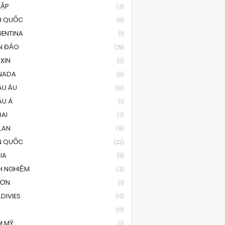
CẬP
(3)
H QUỐC
(9)
ENTINA
(1)
N ĐẢO
(79)
XIN
(2)
NADA
(9)
ÂU ÂU
(12)
ÂU Á
(1)
AI
(7)
LAN
(6)
N QUỐC
(22)
LIA
(5)
H NGHIỆM
(3)
SƠN
(1)
DIVIES
(17)
(17)
M MỸ
(1)