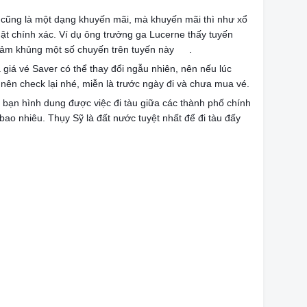
o cũng là một dạng khuyến mãi, mà khuyến mãi thì như xổ
uật chính xác. Ví dụ ông trưởng ga Lucerne thấy tuyến
iảm khủng một số chuyến trên tuyến này
.
😛
 giá vé Saver có thể thay đổi ngẫu nhiên, nên nếu lúc
 nên check lại nhé, miễn là trước ngày đi và chưa mua vé.
c bạn hình dung được việc đi tàu giữa các thành phố chính
bao nhiêu. Thụy Sỹ là đất nước tuyệt nhất để đi tàu đấy