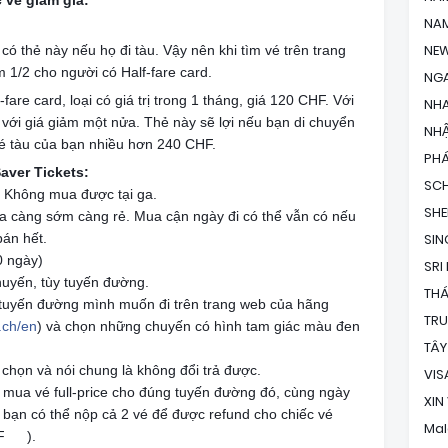
vé giảm giá:
NAM
NEW
 thẻ này nếu họ đi tàu. Vậy nên khi tìm vé trên trang
 1/2 cho người có Half-fare card.
NG
re card, loại có giá trị trong 1 tháng, giá 120 CHF. Với
NH
 với giá giảm một nửa. Thẻ này sẽ lợi nếu bạn di chuyển
NHẬ
vé tàu của bạn nhiều hơn 240 CHF.
PH
Saver Tickets:
SC
. Không mua được tại ga.
SH
ua càng sớm càng rẻ. Mua cận ngày đi có thể vẫn có nếu
án hết.
SI
0 ngày)
SRI
huyến, tùy tuyến đường.
THÁ
 tuyến đường mình muốn đi trên trang web của hãng
TR
.ch/en
) và chọn những chuyến có hình tam giác màu đen
TÂY
n chọn và nói chung là không đổi trả được.
VIS
hể mua vé full-price cho đúng tuyến đường đó, cùng ngày
XIN
e, bạn có thể nộp cả 2 vé để được refund cho chiếc vé
Mal
HF
).
😊