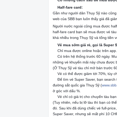
Có những cách sau để mua được 
🇨🇭
Half-fare card:
🌷
Gần như người dân Thụy Sỹ nào cũng có
web của SBB bạn luôn thấy giá đã giảm
Người nước ngoài cũng mua được half-fa
half-fare card bạn sẽ mua được vé tàu
khá nhiều trong Thụy Sỹ và tổng tiền 
Vé mua sớm giá rẻ, gọi là Super 
🌷
Chỉ mua được online hoặc trên app
🔸
Có trên hệ thống trước 60 ngày. M
🔸
những vé khuyến mãi này chưa được b
(Ở Thụy Sỹ vé tàu chỉ mở bán trước 6
Vé có thể được giảm tới 70%, tùy c
🔸
Để tìm vé Super Saver, bạn search
🔸
đường sắt quốc gia Thụy Sỹ (
www.sbb
ở góc với dấu %.
Vé chỉ có giá trị cho chuyến tàu bạ
🔸
(Tuy nhiên, nếu bị lỡ tàu thì bạn có t
đó. Sau khi đã dùng chiếc vé full-pric
Super Saver, nhưng sẽ mất phí 10 C