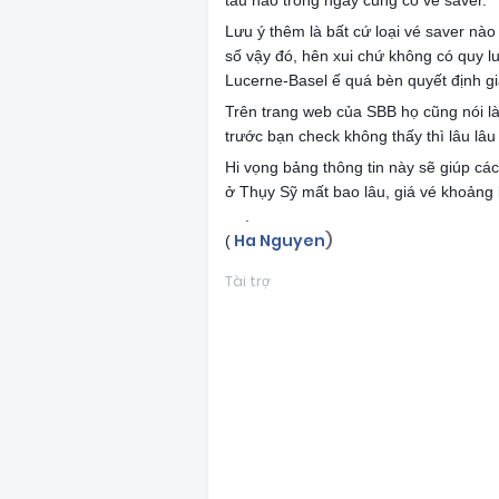
tàu nào trong ngày cũng có vé saver.
Lưu ý thêm là bất cứ loại vé saver nà
số vậy đó, hên xui chứ không có quy l
Lucerne-Basel ế quá bèn quyết định g
Trên trang web của SBB họ cũng nói là
trước bạn check không thấy thì lâu lâu
Hi vọng bảng thông tin này sẽ giúp cá
ở Thụy Sỹ mất bao lâu, giá vé khoảng 
.
😊
Ha Nguyen
)
(
Tài trợ