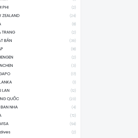
 PHI
(2)
 ZEALAND
(24)
A
(8)
A TRANG
(2)
T BẢN
(39)
ÁP
(18)
HENGEN
(2)
ENCHEN
(3)
NGAPO
(17)
 LANKA
(1)
I LAN
(12)
UNG QUỐC
(23)
 BAN NHA
(4)
A
(72)
 VISA
(54)
dives
(2)