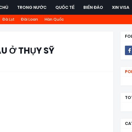
CHỦ
TRONG NƯỚC
QUỐC TẾ
BIỂN ĐẢO
XIN VISA
Đà Lạt
Đài Loan
Hàn Quốc
FO
U Ở THỤY SỸ
PO
TO
CA