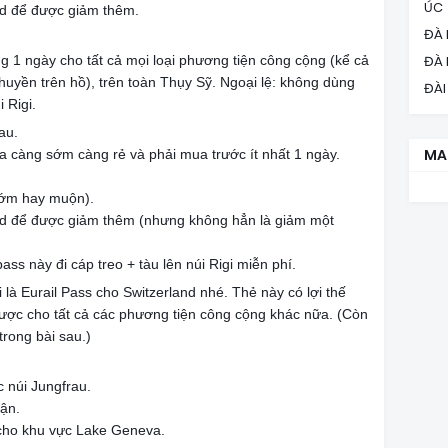
ÚC
rd để được giảm thêm.
ĐÀ 
g 1 ngày cho tất cả mọi loại phương tiện công cộng (kể cả
ĐÀ
, thuyền trên hồ), trên toàn Thụy Sỹ. Ngoại lệ: không dùng
ĐÀI
 Rigi.
au.
MA
a càng sớm càng rẻ và phải mua trước ít nhất 1 ngày.
sớm hay muộn).
ard để được giảm thêm (nhưng không hẳn là giảm một
ass này đi cáp treo + tàu lên núi Rigi miễn phí.
là Eurail Pass cho Switzerland nhé. Thẻ này có lợi thế
được cho tất cả các phương tiện công cộng khác nữa. (Còn
trong bài sau.)
 núi Jungfrau.
cận.
cho khu vực Lake Geneva.