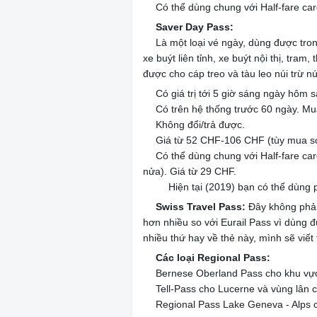
Có thể dùng chung với Half-fare ca
🔸
Saver Day Pass:
🌷
Là một loại vé ngày, dùng được tron
🔹
xe buýt liên tỉnh, xe buýt nội thị, tram
được cho cáp treo và tàu leo núi trừ núi
Có giá trị tới 5 giờ sáng ngày hôm s
🔹
Có trên hệ thống trước 60 ngày. Mu
🔹
Không đổi/trả được.
🔹
Giá từ 52 CHF-106 CHF (tùy mua 
🔹
Có thể dùng chung với Half-fare c
🔹
nửa). Giá từ 29 CHF.
Hiện tại (2019) bạn có thể dùng p
🔹
⛰
Swiss Travel Pass:
Đây không phải 
🌷
hơn nhiều so với Eurail Pass vì dùng 
nhiều thứ hay về thẻ này, mình sẽ viết 
Các loại Regional Pass:
🌷
Bernese Oberland Pass cho khu vực
🔺
Tell-Pass cho Lucerne và vùng lân 
🔺
Regional Pass Lake Geneva - Alps 
🔺