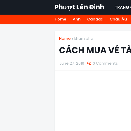
Phượt Lên Đỉnh
TRANG 
Home
Anh
Canada
Châu Âu
Home
kham pha
CÁCH MUA VÉ TÀ
June 27, 2019
0 Comments