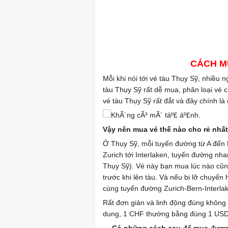
CÁCH M
Mỗi khi nói tới vé tàu Thụy Sỹ, nhiều 
tàu Thụy Sỹ rất dễ mua, phân loại vé 
vé tàu Thụy Sỹ rất đắt và đây chính l
Vậy nên mua vé thế nào cho rẻ nhấ
Ở Thụy Sỹ, mỗi tuyến đường từ A đến B
Zurich tới Interlaken, tuyến đường nh
Thụy Sỹ). Vé này bạn mua lúc nào cũn
trước khi lên tàu. Và nếu bị lỡ chuyến 
cùng tuyến đường Zurich-Bern-Interla
Rất đơn giản và linh động đúng không n
dung, 1 CHF thường bằng đúng 1 USD,