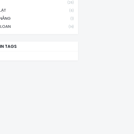
(26)
LẠT
(6)
 NẴNG
(1)
 LOAN
(14)
IN TAGS