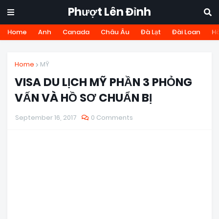
Phượt Lên Đỉnh
Home
Anh
Canada
Châu Âu
Đà Lạt
Đài Loan
H
Home
MỸ
VISA DU LỊCH MỸ PHẦN 3 PHỎNG
VẤN VÀ HỒ SƠ CHUẨN BỊ
September 16, 2017
0 Comments