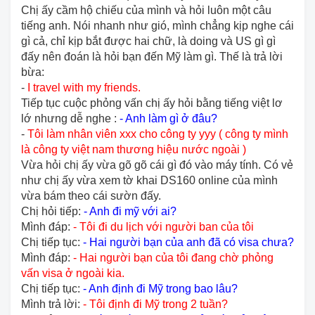
Chị ấy cầm hộ chiếu của mình và hỏi luôn một câu
tiếng anh. Nói nhanh như gió, mình chẳng kịp nghe cái
gì cả, chỉ kịp bắt được hai chữ, là doing và US gì gì
đấy nên đoán là hỏi bạn đến Mỹ làm gì. Thế là trả lời
bừa:
-
I travel with my friends.
Tiếp tục cuộc phỏng vấn chị ấy hỏi bằng tiếng việt lơ
lớ nhưng dễ nghe :
- Anh làm gì ở đâu?
-
Tôi làm nhân viên xxx cho công ty yyy ( công ty mình
là công ty việt nam thương hiệu nước ngoài )
Vừa hỏi chị ấy vừa gõ gõ cái gì đó vào máy tính. Có vẻ
như chị ấy vừa xem tờ khai DS160 online của mình
vừa bám theo cái sườn đấy.
Chị hỏi tiếp:
- Anh đi mỹ với ai?
Mình đáp:
- Tôi đi du lịch với người ban của tôi
Chị tiếp tục:
- Hai người bạn của anh đã có visa chưa?
Mình đáp:
- Hai người bạn của tôi đang chờ phỏng
vấn visa ở ngoài kia.
Chị tiếp tục:
- Anh định đi Mỹ trong bao lâu?
Mình trả lời:
- Tôi định đi Mỹ trong 2 tuần?