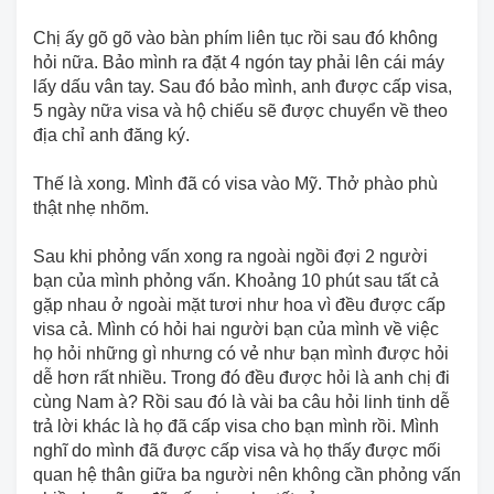
Chị ấy gõ gõ vào bàn phím liên tục rồi sau đó không
hỏi nữa. Bảo mình ra đặt 4 ngón tay phải lên cái máy
lấy dấu vân tay. Sau đó bảo mình, anh được cấp visa,
5 ngày nữa visa và hộ chiếu sẽ được chuyển về theo
địa chỉ anh đăng ký.
Thế là xong. Mình đã có visa vào Mỹ. Thở phào phù
thật nhẹ nhõm.
Sau khi phỏng vấn xong ra ngoài ngồi đợi 2 người
bạn của mình phỏng vấn. Khoảng 10 phút sau tất cả
gặp nhau ở ngoài mặt tươi như hoa vì đều được cấp
visa cả. Mình có hỏi hai người bạn của mình về việc
họ hỏi những gì nhưng có vẻ như bạn mình được hỏi
dễ hơn rất nhiều. Trong đó đều được hỏi là anh chị đi
cùng Nam à? Rồi sau đó là vài ba câu hỏi linh tinh dễ
trả lời khác là họ đã cấp visa cho bạn mình rồi. Mình
nghĩ do mình đã được cấp visa và họ thấy được mối
quan hệ thân giữa ba người nên không cần phỏng vấn