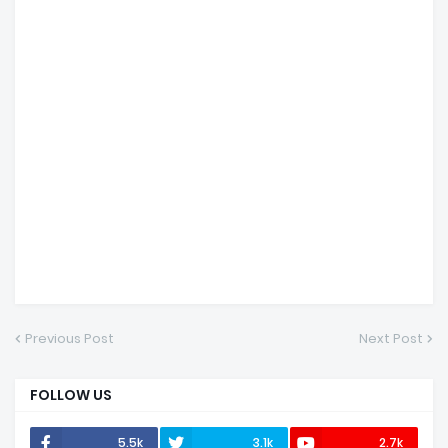
Previous Post
Next Post
FOLLOW US
5.5k
3.1k
2.7k