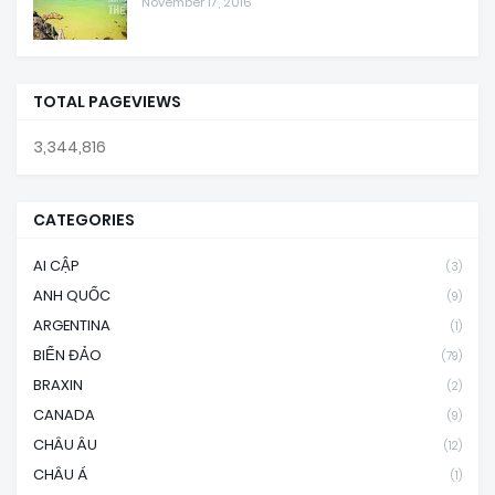
November 17, 2016
TOTAL PAGEVIEWS
3,344,816
CATEGORIES
AI CẬP
(3)
ANH QUỐC
(9)
ARGENTINA
(1)
BIỂN ĐẢO
(79)
BRAXIN
(2)
CANADA
(9)
CHÂU ÂU
(12)
CHÂU Á
(1)