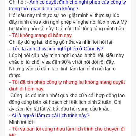
Chị hỏi:
- Anh có quyết định cho nghỉ phép của công ty
trong thời gian đi du lịch không?
Hỏi câu này thì thực sự hơi giật mình vì thực sự lúc
đấy mình chưa xin nghỉ phép vì nghe nói là xin visa Mỹ
họ không hỏi cái này. Có một chút lúng túng mình bảo:
- Tôi không mang đi hôm nay
Chị ấy dừng lại, không gõ nữa và nhìn tôi hỏi lại:
- Tức là anh chưa xin nghỉ phép ở Công ty?
Lúc bị hỏi câu này mình nghĩ chắc là thôi rồi, kiểu này
chắc bị từ chối visa đến 90% vì tội nói dối rồi đây.
Nhưng vẫn cố đâm lao, tĩnh tâm lại mình nói lại rõ
ràng:
- Tôi đã xin phép công ty nhưng lại không mang quyết
định đi hôm nay.
Cùng lúc đó mình nhét qua khe cửa cái hợp đồng lao
động cùng bản kế hoạch chi tiết lịch trình 2 tuần. Chị
ấy cầm lên lật lật và bắt đầu hỏi sang câu khác.
- Ai là người làm ra cái lịch trình này?
Mình trả lời:
- Tôi và bạn tôi cùng nhau làm lịch trình cho chuyến đi
Mỹ