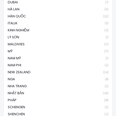
DUBAI
(7)
HÀ LAN
(6)
HÀN QUỐC
(22)
ITALIA
(5)
KINH NGHIỆM
(3)
LÝ SƠN
(1)
MALDIVIES
(17)
MỸ
(17)
NAM MỸ
(1)
NAM PHI
(2)
NEW ZEALAND
(24)
NGA
(8)
NHA TRANG
(2)
NHẬT BẢN
(39)
PHÁP
(18)
SCHENGEN
(2)
SHENCHEN
(3)