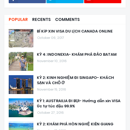
POPULAR
RECENTS
COMMENTS
BÍ KíP XIN VISA DU LỊCH CANADA ONLINE
October 06, 2017
KỲ 4: INDONEXIA- KHÁM PHÁ ĐẢO BATAM
November 10, 2016
KỲ 2: KINH NGHIỆM ĐI SINGAPO- KHÁCH
SẠN VÀ CHỖ Ở
November 15, 2016
KỲ 1: AUSTRAILIA ĐI BỤI- Hướng dẫn xin VISA
Úc tự túc đậu 99.9%
October 27, 2016
KỲ 2: KHÁM PHÁ HÒN NGHỆ KIÊN GIANG