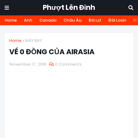
Phượt Lên Đỉnh
Home
Anh
Canada
Châu Âu
Đà Lạt
Đài Loan
H
Home
MÁY BAY
VÉ 0 ĐỒNG CỦA AIRASIA
November 17, 2016
0 Comments