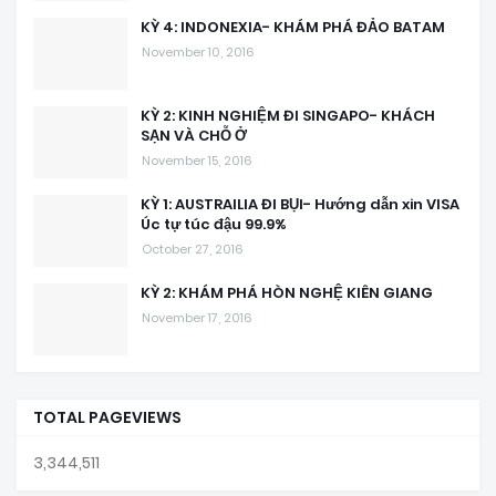
KỲ 4: INDONEXIA- KHÁM PHÁ ĐẢO BATAM
November 10, 2016
KỲ 2: KINH NGHIỆM ĐI SINGAPO- KHÁCH
SẠN VÀ CHỖ Ở
November 15, 2016
KỲ 1: AUSTRAILIA ĐI BỤI- Hướng dẫn xin VISA
Úc tự túc đậu 99.9%
October 27, 2016
KỲ 2: KHÁM PHÁ HÒN NGHỆ KIÊN GIANG
November 17, 2016
TOTAL PAGEVIEWS
3,344,511